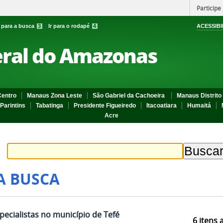
Participe
r para a busca
3
Ir para o rodapé
4
ACESSIBI
eral do Amazonas
entro
Manaus Zona Leste
São Gabriel da Cachoeira
Manaus Distrito 
Parintins
Tabatinga
Presidente Figueiredo
Itacoatiara
Humaitá
Acre
A BUSCA
specialistas no município de Tefé
6
itens 