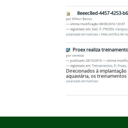
8eeec8ed-4457-4253-b6
por
Milton Barros
—
última modificação
09/05/2016 12h37
— registrado em:
EaD
,
P
,
PROEN
,
Campus 
Localizado em
Notícias
/
IFAM certifica 66 n
Proex realiza treinamen
por
vanessa
—
publicado
28/10/2015
—
última modifi
— registrado em:
Treinamentos
,
P
,
Proex
,
Direcionados à implantação
aquaviária, os treinamentos 
Localizado em
Notícias