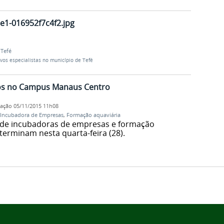
e1-016952f7c4f2.jpg
Tefé
ovos especialistas no município de Tefé
tos no Campus Manaus Centro
cação
05/11/2015 11h08
Incubadora de Empresas
,
Formação aquaviária
 de incubadoras de empresas e formação
terminam nesta quarta-feira (28).