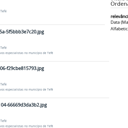
Orden
Tefé
relevânc
Data (ma
Alfabeti
5a-5f5bbb3e7c20.jpg
Tefé
ovos especialistas no município de Tefé
06-f29cbe815793.jpg
Tefé
ovos especialistas no município de Tefé
104-66669d3da3b2.jpg
Tefé
ovos especialistas no município de Tefé