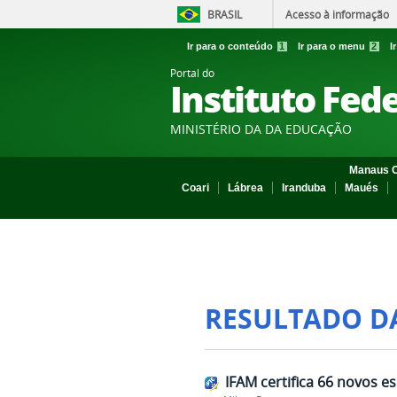
BRASIL
Acesso à informação
Ir para o conteúdo
1
Ir para o menu
2
I
Portal do
Instituto Fed
MINISTÉRIO DA DA EDUCAÇÃO
Manaus C
Coari
Lábrea
Iranduba
Maués
RESULTADO D
IFAM certifica 66 novos e