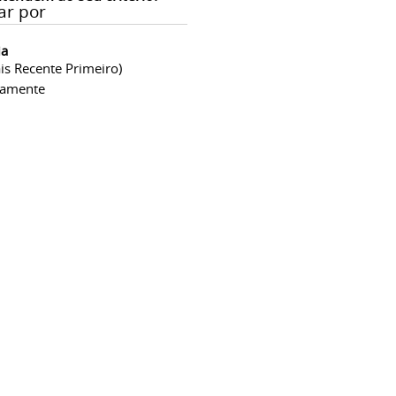
ar por
ia
is Recente Primeiro)
camente