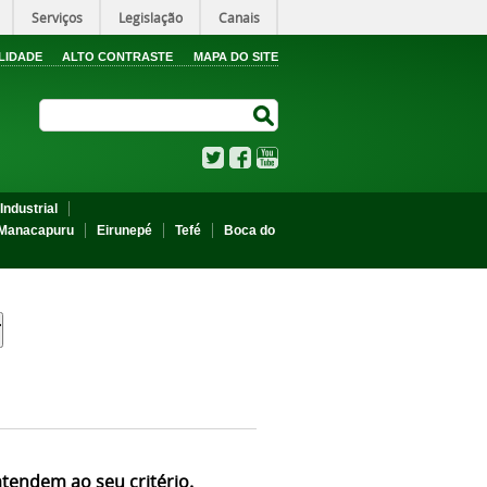
Serviços
Legislação
Canais
LIDADE
ALTO CONTRASTE
MAPA DO SITE
Search Site
Search Site
Twitter
Facebook
YouTube
Industrial
Manacapuru
Eirunepé
Tefé
Boca do
atendem ao seu critério.