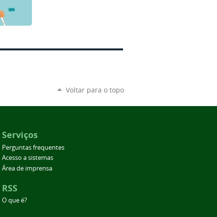
Voltar para o topo
Serviços
Perguntas frequentes
Acesso a sistemas
Área de imprensa
RSS
O que é?