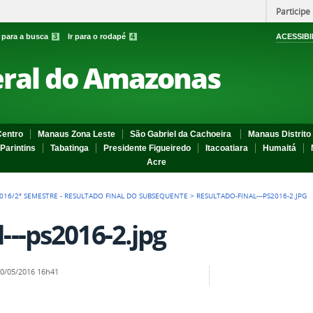
Participe
r para a busca
3
Ir para o rodapé
4
ACESSIBI
eral do Amazonas
entro
Manaus Zona Leste
São Gabriel da Cachoeira
Manaus Distrito 
Parintins
Tabatinga
Presidente Figueiredo
Itacoatiara
Humaitá
Acre
2016/2º SEMESTRE - RESULTADO FINAL DO SUBSEQUENTE
>
RESULTADO-FINAL---PS2016-2.JPG
l---ps2016-2.jpg
0/05/2016 16h41