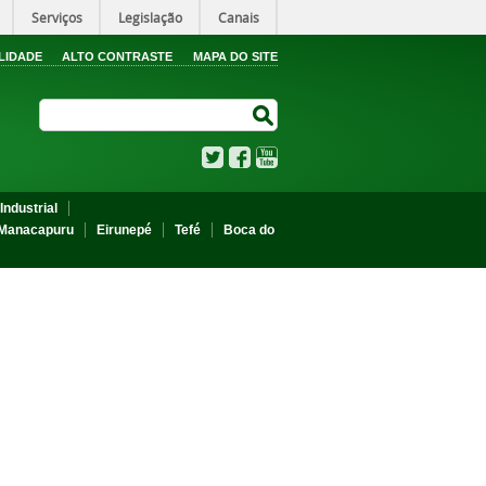
Serviços
Legislação
Canais
LIDADE
ALTO CONTRASTE
MAPA DO SITE
Search Site
Search Site
Twitter
Facebook
YouTube
Industrial
Manacapuru
Eirunepé
Tefé
Boca do