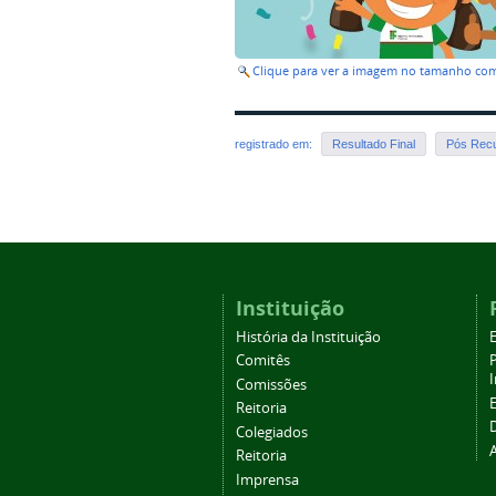
Clique para ver a imagem no tamanho co
registrado em:
Resultado Final
Pós Rec
Instituição
História da Instituição
Comitês
Comissões
Reitoria
Colegiados
Reitoria
Imprensa