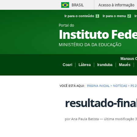
BRASIL
Acesso à informação
Ir para o conteúdo
1
Ir para o menu
2
I
Portal do
Instituto Fed
MINISTÉRIO DA DA EDUCAÇÃO
Manaus C
Coari
Lábrea
Iranduba
Maués
VOCÊ ESTÁ AQUI:
PÁGINA INICIAL
>
NOTÍCIAS
>
PS 
resultado-fina
por
Ana Paula Batista
—
última modificação
3