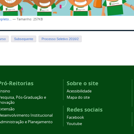
mpleto…
—
Tamanho
: 257KB
urso
Subsequente
Processo Seletivo 2016/2
Pró-Reitorias
Sobre o site
Ensino
Acessibilidade
Pesquisa, Pós-Graduação e
Mapa do site
Inovação
Redes sociais
Extensão
Desenvolvimento Institucional
Facebook
Administração e Planejamento
Youtube