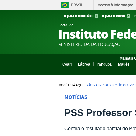
BRASIL
Acesso à informação
Ir para o conteúdo
1
Ir para o menu
2
I
Portal do
Instituto Fed
MINISTÉRIO DA DA EDUCAÇÃO
Manaus C
Coari
Lábrea
Iranduba
Maués
VOCÊ ESTÁ AQUI:
PÁGINA INICIAL
>
NOTÍCIAS
>
PSS
NOTÍCIAS
PSS Professor 
Confira o resultado parcial do Pr