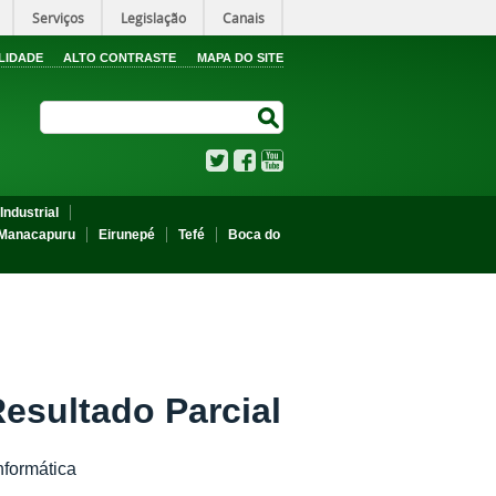
Serviços
Legislação
Canais
LIDADE
ALTO CONTRASTE
MAPA DO SITE
Search Site
Search Site
Twitter
Facebook
YouTube
Industrial
Manacapuru
Eirunepé
Tefé
Boca do
esultado Parcial
nformática