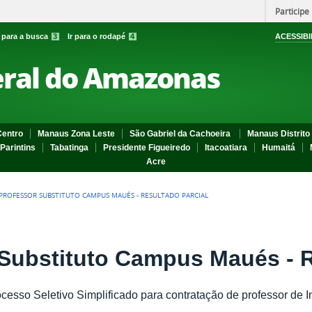
Participe
r para a busca
3
Ir para o rodapé
4
ACESSIBI
eral do Amazonas
entro
Manaus Zona Leste
São Gabriel da Cachoeira
Manaus Distrito 
Parintins
Tabatinga
Presidente Figueiredo
Itacoatiara
Humaitá
Acre
 PROFESSOR SUBSTITUTO CAMPUS MAUÉS - RESULTADO PARCIAL
Substituto Campus Maués - R
ocesso Seletivo Simplificado para contratação de professor de I