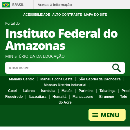
BRASIL
Acesso à informação
ACESSIBILIDADE
ALTO CONTRASTE
MAPA DO SITE
Portal do
Instituto Federal do
Amazonas
MINISTÉRIO DA DA EDUCAÇÃO
Search Site
Sea
Manaus Centro
Manaus Zona Leste
São Gabriel da Cachoeira
Manaus Distrito Industrial
Coari
Lábrea
Iranduba
Maués
Parintins
Tabatinga
Pres
Figueiredo
Itacoatiara
Humaitá
Manacapuru
Eirunepé
Tefé
do Acre