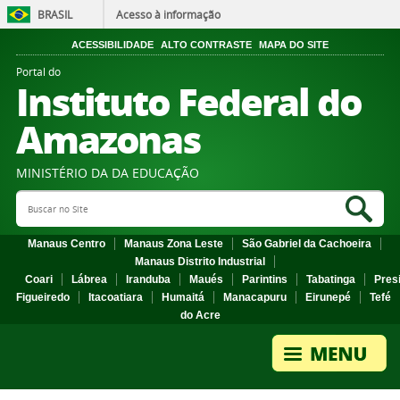
BRASIL
Acesso à informação
ACESSIBILIDADE
ALTO CONTRASTE
MAPA DO SITE
Portal do
Instituto Federal do
Amazonas
MINISTÉRIO DA DA EDUCAÇÃO
Search Site
Sea
Manaus Centro
Manaus Zona Leste
São Gabriel da Cachoeira
Manaus Distrito Industrial
Coari
Lábrea
Iranduba
Maués
Parintins
Tabatinga
Pres
Figueiredo
Itacoatiara
Humaitá
Manacapuru
Eirunepé
Tefé
do Acre