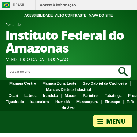
BRASIL
Acesso à informação
ACESSIBILIDADE
ALTO CONTRASTE
MAPA DO SITE
Portal do
Instituto Federal do
Amazonas
MINISTÉRIO DA DA EDUCAÇÃO
Search Site
Sea
Manaus Centro
Manaus Zona Leste
São Gabriel da Cachoeira
Manaus Distrito Industrial
Coari
Lábrea
Iranduba
Maués
Parintins
Tabatinga
Pres
Figueiredo
Itacoatiara
Humaitá
Manacapuru
Eirunepé
Tefé
do Acre