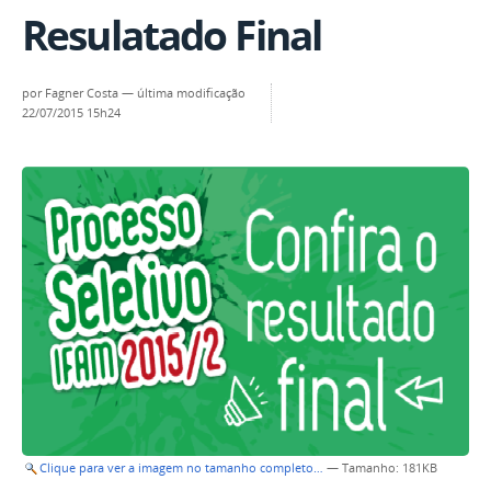
Resulatado Final
por
Fagner Costa
—
última modificação
22/07/2015 15h24
Clique para ver a imagem no tamanho completo…
—
Tamanho
: 181KB