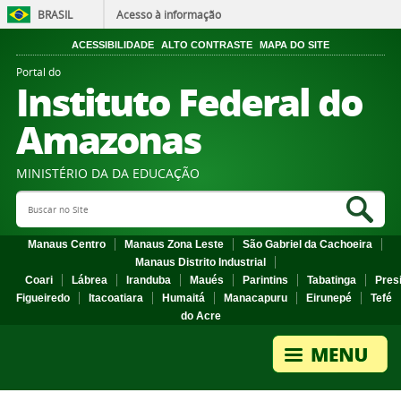
BRASIL
Acesso à informação
ACESSIBILIDADE
ALTO CONTRASTE
MAPA DO SITE
Portal do
Instituto Federal do
Amazonas
MINISTÉRIO DA DA EDUCAÇÃO
Search Site
Sea
Manaus Centro
Manaus Zona Leste
São Gabriel da Cachoeira
Manaus Distrito Industrial
Coari
Lábrea
Iranduba
Maués
Parintins
Tabatinga
Pres
Figueiredo
Itacoatiara
Humaitá
Manacapuru
Eirunepé
Tefé
do Acre