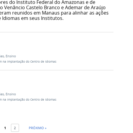
ores do Instituto Federal do Amazonas e de
io Venâncio Castelo Branco e Ademar de Araújo
iveram reunidos em Manaus para alinhar as ações
 Idiomas em seus Institutos.
ias
,
Ensino
m na implantação do Centro de Idiomas
ias
,
Ensino
m na implantação do Centro de Idiomas
1
2
PRÓXIMO »