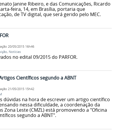
enato Janine Ribeiro, e das Comunicações, Ricardo
rta-feira, 14, em Brasília, portaria que
ção, de TV digital, que será gerido pelo MEC.
RFOR
cação
20/05/2015 16h46
uição
,
Notícias
rovados no edital 09/2015 do PARFOR.
Artigos Científicos segundo a ABNT
cação
21/05/2015 15h42
AM
 dúvidas na hora de escrever um artigo científico
Pensando nessa dificuldade, a coordenação da
s Zona Leste (CMZL) está promovendo a "Oficina
ntíficos segundo a ABNT".