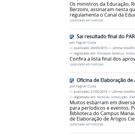
Os ministros da Educação, R
Berzoini, assinaram nesta qua
regulamenta o Canal da Educa
Localizado em
Notícias
Sai resultado final do PA
por
Fagner Costa
—
publicado
20/05/2015
—
última modifi
— registrado em:
Processo Seletivo
,
Instit
Confira a lista final dos ap
Localizado em
Notícias
Oficina de Elaboração de 
por
Fagner Costa
—
publicado
21/05/2015
—
última modifi
— registrado em:
Notícias
,
Instituição
,
IF
Muitos esbarram em diversas
para períodicos e eventos. 
Biblioteca do Campus Manau
de Elaboração de Artigos Cie
Localizado em
Notícias