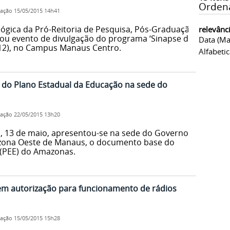
Orden
cação
15/05/2015 14h41
ógica da Pró-Reitoria de Pesquisa, Pós-Graduação
relevânc
izou evento de divulgação do programa ‘Sinapse da
Data (ma
 (12), no Campus Manaus Centro.
Alfabeti
a do Plano Estadual da Educação na sede do
cação
22/05/2015 13h20
, 13 de maio, apresentou-se na sede do Governo
 zona Oeste de Manaus, o documento base do
 (PEE) do Amazonas.
bem autorização para funcionamento de rádios
cação
15/05/2015 15h28