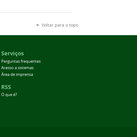
Voltar para o topo
Serviços
Perguntas frequentes
Acesso a sistemas
Área de imprensa
RSS
O que é?