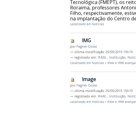
Tecnológica (FMEPT), os reit
Roraima, professores Anton
Filho, respectivamente, est
na implantação do Centro de
Localizado em
Notícias
IMG
por
Fagner Costa
—
última modificação
25/05/2015 15h10
— registrado em:
IFAM
,
,
Instituição
,
Notíc
Localizado em
Notícias
/
IFAM e IFRR avança
Image
por
Fagner Costa
—
última modificação
25/05/2015 15h10
— registrado em:
IFAM
,
,
Instituição
,
Notíc
Localizado em
Notícias
/
IFAM e IFRR avança