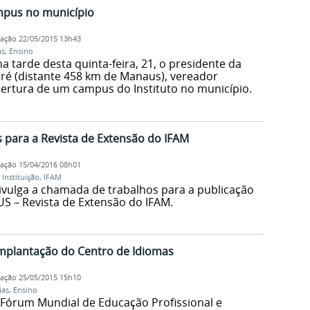
mpus no município
cação
22/05/2015 13h43
as
,
Ensino
na tarde desta quinta-feira, 21, o presidente da
ré (distante 458 km de Manaus), vereador
bertura de um campus do Instituto no município.
s para a Revista de Extensão do IFAM
cação
15/04/2016 08h01
,
Instituição
,
IFAM
divulga a chamada de trabalhos para a publicação
 – Revista de Extensão do IFAM.
mplantação do Centro de Idiomas
cação
25/05/2015 15h10
ias
,
Ensino
I Fórum Mundial de Educação Profissional e