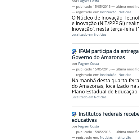
por
Fagner Costa
—
publicado
15/05/2015
—
última modifi
— registrado em:
Instituição
,
Notícias
O Núcleo de Inovação Tecnol
e Inovação (NIT/PPPGI) real
Inovação’, nesta terça-feira
Localizado em
Notícias
IFAM participa da entreg
Governo do Amazonas
por
Fagner Costa
—
publicado
15/05/2015
—
última modifi
— registrado em:
Instituição
,
Notícias
Na manhã desta quarta-feira
do Amazonas, localizado na
Plano Estadual de Educação
Localizado em
Notícias
Institutos Federais rece
educativas
por
Fagner Costa
—
publicado
15/05/2015
—
última modifi
— registrado em:
Notícias
,
Instituição