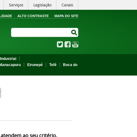
Serviços
Legislação
Canais
LIDADE
ALTO CONTRASTE
MAPA DO SITE
Search Site
Search Site
Twitter
Facebook
YouTube
Industrial
Manacapuru
Eirunepé
Tefé
Boca do
 atendem ao seu critério.