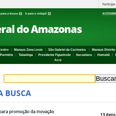
Participe
r para a busca
3
Ir para o rodapé
4
ACESSIBI
eral do Amazonas
entro
Manaus Zona Leste
São Gabriel da Cachoeira
Manaus Distrito 
Parintins
Tabatinga
Presidente Figueiredo
Itacoatiara
Humaitá
Acre
A BUSCA
 para promoção da inovação
13
itens