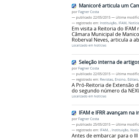
Manicoré articula um Ca
por
Fagner Costa
—
publicado
22/05/2015
—
última modifi
— registrado em:
Instituição
,
IFAM
,
Notíci
Em visita a Reitoria do IFAM 
Câmara Municipal de Manico
Roberval Neves, articula a a
Localizado em
Notícias
Seleção interna de artigo
por
Fagner Costa
—
publicado
22/05/2015
—
última modifi
— registrado em:
Revistas
,
Ensino
,
Editais
A Pró-Reitoria de Extensão 
do segundo número da NEXUS
Localizado em
Notícias
IFAM e IFRR avançam na i
por
Fagner Costa
—
publicado
25/05/2015
—
última modifi
— registrado em:
IFAM
,
,
Instituição
,
Notíc
Antes de embarcar para o II