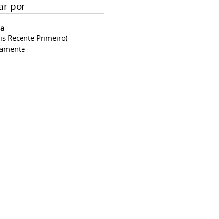
ar por
ia
is Recente Primeiro)
camente