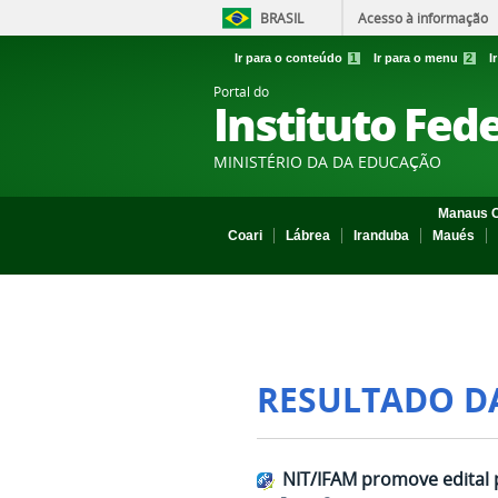
BRASIL
Acesso à informação
Ir para o conteúdo
1
Ir para o menu
2
I
Portal do
Instituto Fed
MINISTÉRIO DA DA EDUCAÇÃO
Manaus C
Coari
Lábrea
Iranduba
Maués
RESULTADO D
NIT/IFAM promove edital