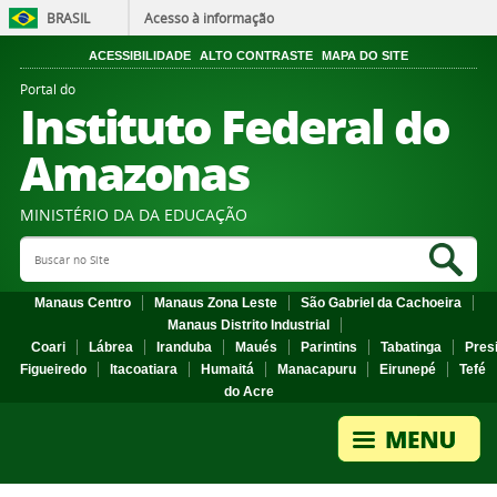
BRASIL
Acesso à informação
ACESSIBILIDADE
ALTO CONTRASTE
MAPA DO SITE
Portal do
Instituto Federal do
Amazonas
MINISTÉRIO DA DA EDUCAÇÃO
Search Site
Sea
Manaus Centro
Manaus Zona Leste
São Gabriel da Cachoeira
Manaus Distrito Industrial
Coari
Lábrea
Iranduba
Maués
Parintins
Tabatinga
Pres
Figueiredo
Itacoatiara
Humaitá
Manacapuru
Eirunepé
Tefé
do Acre