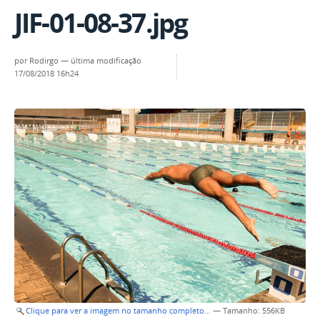
JIF-01-08-37.jpg
por
Rodirgo
—
última modificação
17/08/2018 16h24
Clique para ver a imagem no tamanho completo…
—
Tamanho
: 556KB