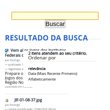
RESULTADO DA BUSCA
Vem aí os Jogos dos Institutos
2
itens atendem ao seu critério.
Federais da Região Norte
Ordenar por
por
Rodirgo
—
publicado
17/08/2018
relevância
— registrado em:
JIFNORTE
,
#orgulhoDeSerIFAM
Prepare o seu coração vem aí os
Data (mais Recente Primeiro)
Jogos dos Institutos Federais da
Alfabeticamente
Região Norte: o JIF NORTE
Localizado em
Notícias
JIF-01-08-37.jpg
por
Rodirgo
—
última modificação
17/08/2018 16h24