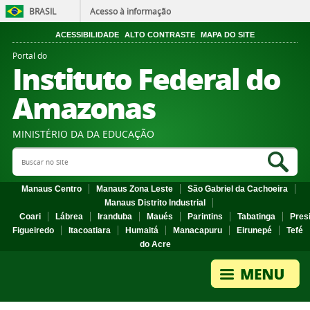
BRASIL
Acesso à informação
ACESSIBILIDADE
ALTO CONTRASTE
MAPA DO SITE
Portal do
Instituto Federal do
Amazonas
MINISTÉRIO DA DA EDUCAÇÃO
Search Site
Sea
Manaus Centro
Manaus Zona Leste
São Gabriel da Cachoeira
Manaus Distrito Industrial
Coari
Lábrea
Iranduba
Maués
Parintins
Tabatinga
Pres
Figueiredo
Itacoatiara
Humaitá
Manacapuru
Eirunepé
Tefé
do Acre