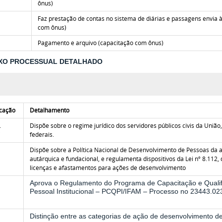
ônus)
Faz prestação de contas no sistema de diárias e passagens envi
com ônus)
Pagamento e arquivo
(capacitação com ônus)
XO PROCESSUAL DETALHADO
icação
Detalhamento
.
Dispõe sobre o regime jurídico dos servidores públicos civis da União
V
federais.
Dispõe sobre a Política Nacional de Desenvolvimento de Pessoas da ad
autárquica e fundacional, e regulamenta dispositivos da Lei nº 8.112
licenças e afastamentos para ações de desenvolvimento
Aprova o Regulamento do Programa de Capacitação e Qualif
Pessoal Institucional – PCQPI/IFAM – Processo no 23443.0
Distinção entre as categorias de ação de desenvolvimento d