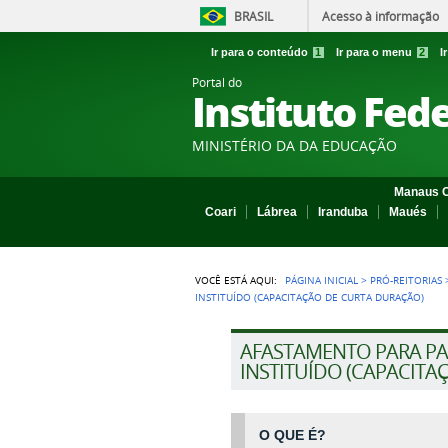
BRASIL
Acesso à informação
Ir para o conteúdo
1
Ir para o menu
2
I
Portal do
Instituto Fed
MINISTÉRIO DA DA EDUCAÇÃO
Manaus C
Coari
Lábrea
Iranduba
Maués
VOCÊ ESTÁ AQUI:
PÁGINA INICIAL
>
PRÓ-REITORIAS
INSTITUÍDO (CAPACITAÇÃO DE CURTA DURAÇÃO)
AFASTAMENTO PARA P
INSTITUÍDO (CAPACITA
O QUE É?