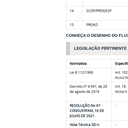
14
SCDP/PROGESP
15
PROAD
CONHEÇA O DESENHO DO FLU
LEGISLAÇÃO PERTINENTE
Normativa
Especif
Lei 8.112/1990
Art. 102
Inciso
I
Decreto nº 9.991, de 28
Art. 18.
de agosto de 2019
Inciso
II
RESOLUÇÃO No 47-
-
CONSUP/IFAM, 16 DE
JULHO DE 2021.
Nota Técnica SEI n
-