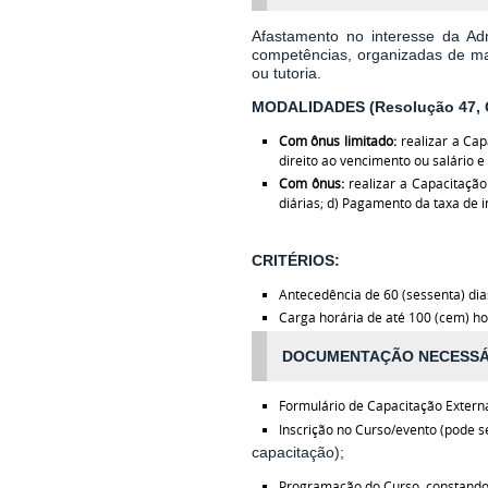
Afastamento
no interesse da Ad
competências, organizadas de mane
ou tutoria.
MODALIDADES (Resolução 47,
Com ônus limitado:
realizar a Cap
direito ao vencimento ou salário 
Com ônus:
realizar a Capacitação
diárias; d) Pagamento da taxa de i
CRITÉRIOS:
Antecedência de 60 (sessenta) dias
Carga horária de até 100 (cem) hor
DOCUMENTAÇÃO NECESSÁ
Formulário de Capacitação Extern
Inscrição no Curso/evento (pode s
capacitação);
Programação do Curso, constando a