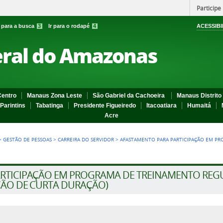
Participe
r para a busca
3
Ir para o rodapé
4
ACESSIBI
eral do Amazonas
entro
Manaus Zona Leste
São Gabriel da Cachoeira
Manaus Distrito 
Parintins
Tabatinga
Presidente Figueiredo
Itacoatiara
Humaitá
Acre
>
GESTÃO DE PESSOAS
>
CARREIRA DO SERVIDOR
>
AFASTAMENTO PARA PARTICIPAÇÃO EM P
ARTICIPAÇÃO EM PROGRAMA DE TREINAMENTO RE
ÇÃO DE CURTA DURAÇÃO)