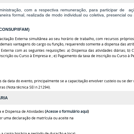
ministração,
com a respectiva remuneração,
para participar de aç
ira formal, realizada de modo individual ou coletiva, presencial ou 
 CONSUP/IFAM)
acitação Externa simultânea ao seu horário de trabalho, com recursos próprios
e demais vantagens do cargo ou função, requerendo somente a dispensa das atrib
 Externa com as seguintes requisições: a) Dispensa das atividades diárias; b
nscrição ou Curso à Empresa e ; e) Pagamento da taxa de inscrição ou Curso à Pe
 da data do evento, principalmente se a capacitação envolver custeio ou se der n
as (Nota técnica SEI n 21294).
RIA
a e Dispensa de Atividades
(
Acesse o formulário aqui
)
er uma declaração de matrícula ou aceite na
 carga horária e período de duração e local;