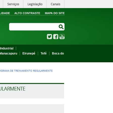
Serviços
Legislação
Canais
LIDADE
ALTO CONTRASTE
MAPA DO SITE
Search Site
Search Site
Twitter
Facebook
YouTube
Industrial
Manacapuru
Eirunepé
Tefé
Boca do
ROGRAMA DE TREINAMENTO REGULARMENTE
GULARMENTE