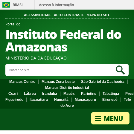
BRASIL
Acesso à informação
ACESSIBILIDADE
ALTO CONTRASTE
MAPA DO SITE
Portal do
Instituto Federal do
Amazonas
MINISTÉRIO DA DA EDUCAÇÃO
Search Site
Sea
Manaus Centro
Manaus Zona Leste
São Gabriel da Cachoeira
Manaus Distrito Industrial
Coari
Lábrea
Iranduba
Maués
Parintins
Tabatinga
Pres
Figueiredo
Itacoatiara
Humaitá
Manacapuru
Eirunepé
Tefé
do Acre