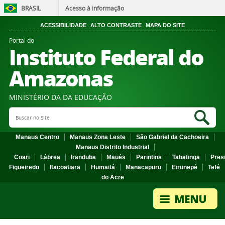
BRASIL
Acesso à informação
ACESSIBILIDADE
ALTO CONTRASTE
MAPA DO SITE
Portal do
Instituto Federal do
Amazonas
MINISTÉRIO DA DA EDUCAÇÃO
Search Site
Sea
Manaus Centro
Manaus Zona Leste
São Gabriel da Cachoeira
Manaus Distrito Industrial
Coari
Lábrea
Iranduba
Maués
Parintins
Tabatinga
Pres
Figueiredo
Itacoatiara
Humaitá
Manacapuru
Eirunepé
Tefé
do Acre