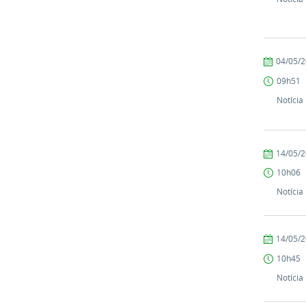
by
Published
04/05/
PROEX
09h51
Notícia
by
Published
14/05/
PROEX
10h06
Notícia
by
Published
14/05/
PROEX
10h45
Notícia