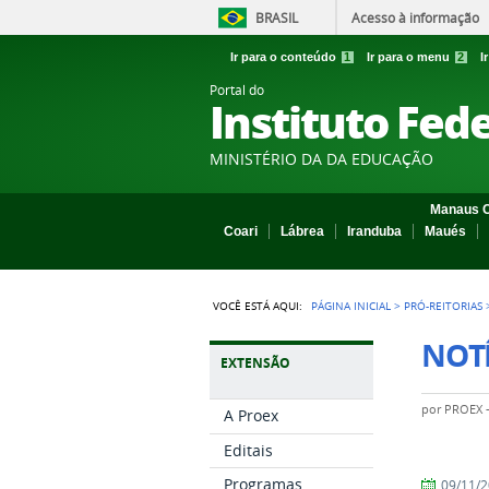
BRASIL
Acesso à informação
Ir para o conteúdo
1
Ir para o menu
2
I
Portal do
Instituto Fed
MINISTÉRIO DA DA EDUCAÇÃO
Manaus C
Coari
Lábrea
Iranduba
Maués
VOCÊ ESTÁ AQUI:
PÁGINA INICIAL
>
PRÓ-REITORIAS
NOTÍ
EXTENSÃO
por
PROEX
A Proex
Editais
Programas
by
Published
09/11/