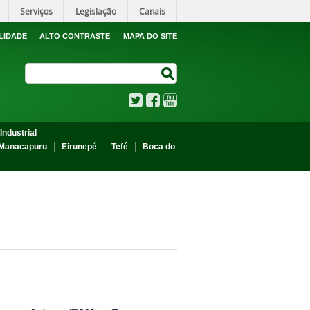
Serviços
Legislação
Canais
LIDADE
ALTO CONTRASTE
MAPA DO SITE
Search Site
Search Site
Twitter
Facebook
YouTube
Industrial
Manacapuru
Eirunepé
Tefé
Boca do