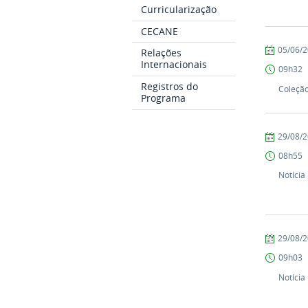
Curricularização
CECANE
by
Published
05/06/
Relações
PROEX
Internacionais
09h32
Registros do
Coleçã
Programa
by
Published
29/08/
PROEX
08h55
Notícia
by
Published
29/08/
PROEX
09h03
Notícia