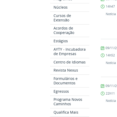
PROEX
14h47
Núcleos
Notícia
Cursos de
Extensão
Acordos de
Cooperação
Estágios
by
Published
09/11/
AYTY - Incubadora
PROEX
de Empresas
14h52
Centro de Idiomas
Notícia
Revista Nexus
Formulários e
Documentos
by
Published
09/11/
PROEX
Egressos
22h11
Programa Novos
Notícia
Caminhos
Qualifica Mais