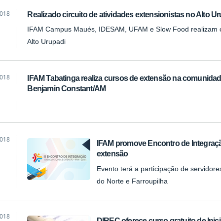
2018
Realizado circuito de atividades extensionistas no Alto U
IFAM Campus Maués, IDESAM, UFAM e Slow Food realizam circ
Alto Urupadi
2018
IFAM Tabatinga realiza cursos de extensão na comunidade
Benjamin Constant/AM
2018
IFAM promove Encontro de Integração
extensão
Evento terá a participação de servidore
do Norte e Farroupilha
2018
DIREC oferece curso gratuito de Inic