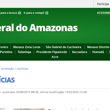
Participe
r para a busca
3
Ir para o rodapé
4
ACESSIBI
eral do Amazonas
entro
Manaus Zona Leste
São Gabriel da Cachoeira
Manaus Distrito 
Parintins
Tabatinga
Presidente Figueiredo
Itacoatiara
Humaitá
Acre
>
EXTENSÃO
>
NOTÍCIAS
CIAS
—
publicado
03/08/2015 09h26,
última modificação
13/03/2025 21h40
2015