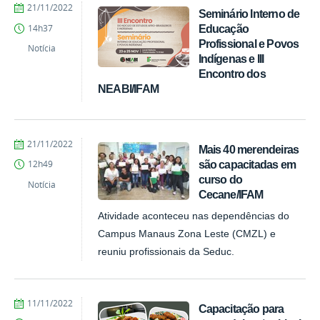
por
publicado
21/11/2022
Seminário Interno de
PROEX
Educação
14h37
Profissional e Povos
Notícia
Indígenas e III
Encontro dos
NEABI/IFAM
por
publicado
21/11/2022
Mais 40 merendeiras
PROEX
são capacitadas em
12h49
curso do
Notícia
Cecane/IFAM
Atividade aconteceu nas dependências do
Campus Manaus Zona Leste (CMZL) e
reuniu profissionais da Seduc.
por
publicado
11/11/2022
Capacitação para
PROEX