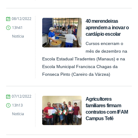
por
publicado
08/12/2022
40 merendeiras
PROEX
aprendem a inovar o
13h41
cardápio escolar
Notícia
Cursos encerram o
mês de dezembro na
Escola Estadual Tiradentes (Manaus) e na
Escola Municipal Francisca Chagas da
Fonseca Pinto (Careiro da Várzea)
por
publicado
07/12/2022
Agricultores
PROEX
familiares firmam
13h13
contratos com IFAM
Notícia
Campus Tefé