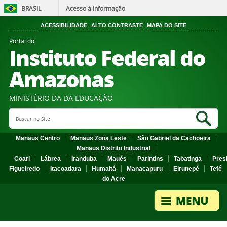
BRASIL
Acesso à informação
ACESSIBILIDADE
ALTO CONTRASTE
MAPA DO SITE
Portal do
Instituto Federal do
Amazonas
MINISTÉRIO DA DA EDUCAÇÃO
Search Site
Sea
Manaus Centro
Manaus Zona Leste
São Gabriel da Cachoeira
Manaus Distrito Industrial
Coari
Lábrea
Iranduba
Maués
Parintins
Tabatinga
Pres
Figueiredo
Itacoatiara
Humaitá
Manacapuru
Eirunepé
Tefé
do Acre