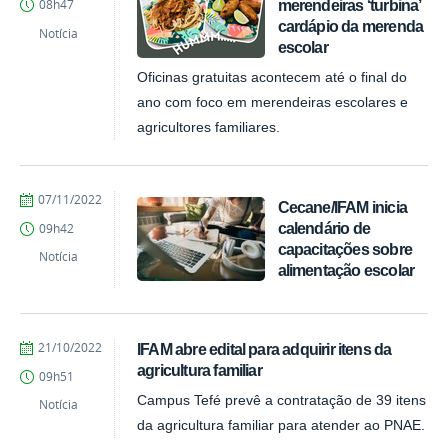
merendeiras ‘turbina’
08h47
cardápio da merenda
Notícia
escolar
Oficinas gratuitas acontecem até o final do
ano com foco em merendeiras escolares e
agricultores familiares.
por
publicado
07/11/2022
Cecane/IFAM inicia
PROEX
calendário de
09h42
capacitações sobre
Notícia
alimentação escolar
por
publicado
21/10/2022
IFAM abre edital para adquirir itens da
PROEX
agricultura familiar
09h51
Campus Tefé prevê a contratação de 39 itens
Notícia
da agricultura familiar para atender ao PNAE.