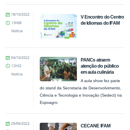
por
publicado
18/10/2022
V Encontro do Centro
PROEX
de Idiomas do IFAM
13h08
Notícia
por
publicado
04/10/2022
PANCs atraem
PROEX
atenção do público
12h32
em aula culinária
Notícia
A aula show fez parte
do stand da Secretaria de Desenvolvimento,
Ciência e Tecnologia e Inovação (Sedect) na
Expoagro.
por
publicado
29/09/2022
CECANE IFAM
PROEX