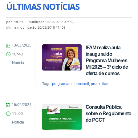
ÚLTIMAS NOTÍCIAS
por
PROEX
—
publicado
05/06/2017 09h32,
última modificação
20/03/2018 11h09
por
publicado
13/03/2025
IFAM realiza aula
PROEX
inaugural do
10h48
Programa Mulheres
Notícia
Mil 2025 – 3º ciclo de
oferta de cursos
Tags:
programamulheresmil
,
proex
,
ifam
por
publicado
16/02/2024
Consulta Pública
PROEX
sobre o Regulamento
11h00
do PCCT
Notícia