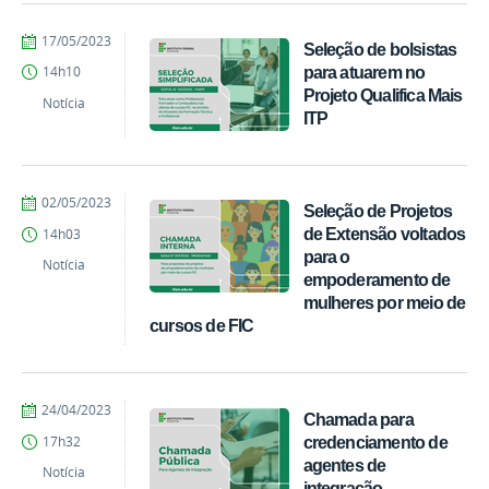
por
publicado
17/05/2023
Seleção de bolsistas
PROEX
para atuarem no
14h10
Projeto Qualifica Mais
Notícia
ITP
por
publicado
02/05/2023
Seleção de Projetos
PROEX
de Extensão voltados
14h03
para o
Notícia
empoderamento de
mulheres por meio de
cursos de FIC
por
publicado
24/04/2023
Chamada para
PROEX
credenciamento de
17h32
agentes de
Notícia
integração