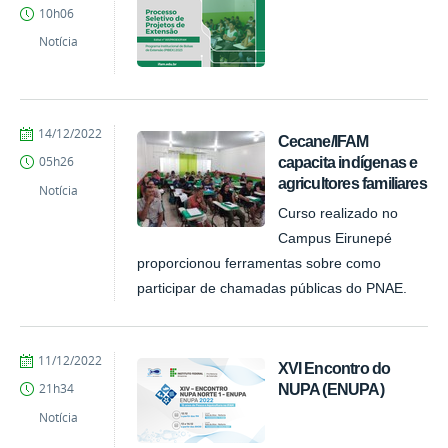
PROEX
10h06
Notícia
por
publicado
14/12/2022
Cecane/IFAM
PROEX
capacita indígenas e
05h26
agricultores familiares
Notícia
Curso realizado no
Campus Eirunepé
proporcionou ferramentas sobre como
participar de chamadas públicas do PNAE.
por
publicado
11/12/2022
XVI Encontro do
PROEX
NUPA (ENUPA)
21h34
Notícia