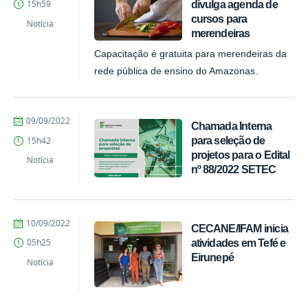
divulga agenda de
15h59
cursos para
Notícia
merendeiras
Capacitação é gratuita para merendeiras da
rede pública de ensino do Amazonas.
por
publicado
09/09/2022
Chamada Interna
PROEX
para seleção de
15h42
projetos para o Edital
Notícia
nº 88/2022 SETEC
por
publicado
10/09/2022
CECANE/IFAM inicia
PROEX
atividades em Tefé e
05h25
Eirunepé
Notícia