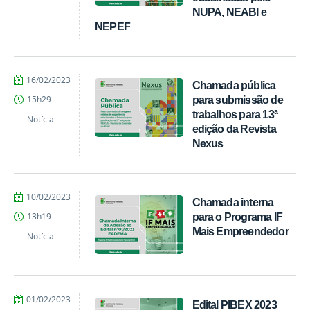
NUPA, NEABI e
NEPEF
por
publicado
16/02/2023
Chamada pública
PROEX
para submissão de
15h29
trabalhos para 13ª
Notícia
edição da Revista
Nexus
por
publicado
10/02/2023
Chamada interna
PROEX
para o Programa IF
13h19
Mais Empreendedor
Notícia
por
publicado
01/02/2023
Edital PIBEX 2023