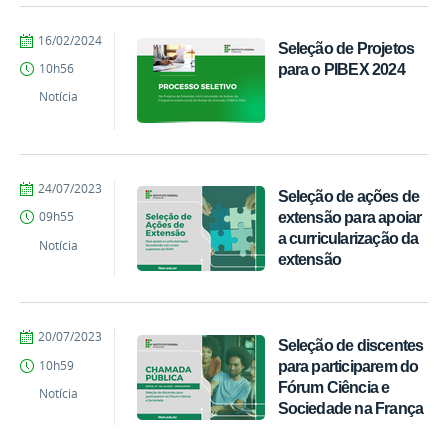
por
publicado
16/02/2024
Seleção de Projetos
PROEX
para o PIBEX 2024
10h56
Notícia
por
publicado
24/07/2023
Seleção de ações de
PROEX
extensão para apoiar
09h55
a curricularização da
Notícia
extensão
por
publicado
20/07/2023
Seleção de discentes
PROEX
para participarem do
10h59
Fórum Ciência e
Notícia
Sociedade na França