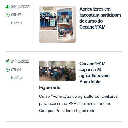
por
publicado
06/12/2022
Agricultores em
PROEX
Itacoatiara participam
05h47
de curso do
Notícia
Cecane/IFAM
por
publicado
01/12/2022
Cecane/IFAM
PROEX
capacita 24
07h04
agricultores em
Notícia
Presidente
Figueiredo
Curso “Formação de agricultores familiares
para acesso ao PNAE” foi ministrado no
Campus Presidente Figueiredo.