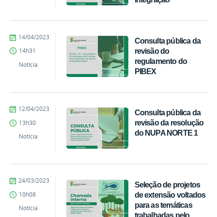
por
publicado
14/04/2023
Consulta pública da
PROEX
revisão do
14h31
regulamento do
Notícia
PIBEX
por
publicado
12/04/2023
Consulta pública da
PROEX
revisão da resolução
13h30
do NUPA NORTE 1
Notícia
por
publicado
24/03/2023
Seleção de projetos
PROEX
de extensão voltados
10h08
para as temáticas
Notícia
trabalhadas pelo