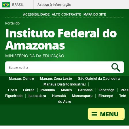
BRASIL
Acesso à informação
ACESSIBILIDADE
ALTO CONTRASTE
MAPA DO SITE
Portal do
Instituto Federal do
Amazonas
MINISTÉRIO DA DA EDUCAÇÃO
Search Site
Sea
Manaus Centro
Manaus Zona Leste
São Gabriel da Cachoeira
Manaus Distrito Industrial
Coari
Lábrea
Iranduba
Maués
Parintins
Tabatinga
Pres
Figueiredo
Itacoatiara
Humaitá
Manacapuru
Eirunepé
Tefé
do Acre