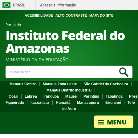
BRASIL
Acesso à informação
ACESSIBILIDADE
ALTO CONTRASTE
MAPA DO SITE
Portal do
Instituto Federal do
Amazonas
MINISTÉRIO DA DA EDUCAÇÃO
Search Site
Sea
Manaus Centro
Manaus Zona Leste
São Gabriel da Cachoeira
Manaus Distrito Industrial
Coari
Lábrea
Iranduba
Maués
Parintins
Tabatinga
Pres
Figueiredo
Itacoatiara
Humaitá
Manacapuru
Eirunepé
Tefé
do Acre