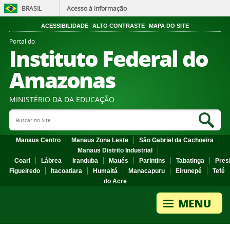
BRASIL
Acesso à informação
ACESSIBILIDADE
ALTO CONTRASTE
MAPA DO SITE
Portal do
Instituto Federal do
Amazonas
MINISTÉRIO DA DA EDUCAÇÃO
Search Site
Sea
Manaus Centro
Manaus Zona Leste
São Gabriel da Cachoeira
Manaus Distrito Industrial
Coari
Lábrea
Iranduba
Maués
Parintins
Tabatinga
Pres
Figueiredo
Itacoatiara
Humaitá
Manacapuru
Eirunepé
Tefé
do Acre