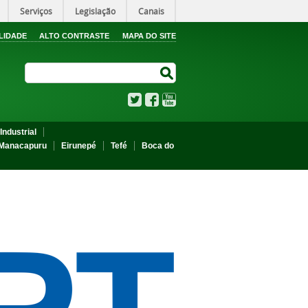
Serviços
Legislação
Canais
LIDADE
ALTO CONTRASTE
MAPA DO SITE
Search Site
Search Site
Twitter
Facebook
YouTube
Industrial
Manacapuru
Eirunepé
Tefé
Boca do