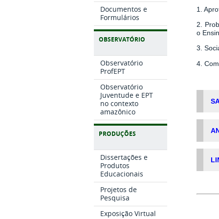
Documentos e
1. Apr
Formulários
2. Pro
o Ensi
OBSERVATÓRIO
3. Soci
Observatório
4. Comp
ProfEPT
Observatório
Juventude e EPT
SA
no contexto
amazônico
AN
PRODUÇÕES
Dissertações e
L
Produtos
Educacionais
Projetos de
Pesquisa
Exposição Virtual