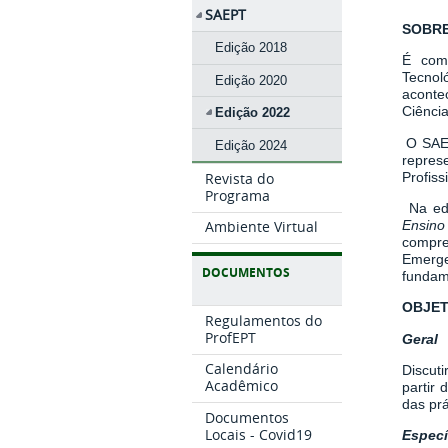
SAEPT
SOBRE
Edição 2018
É com 
Tecnol
Edição 2020
aconte
Ciênci
Edição 2022
O SAEP
Edição 2024
repres
Profiss
Revista do
Programa
Na edi
Ensino
Ambiente Virtual
compre
Emerge
DOCUMENTOS
fundam
OBJET
Regulamentos do
ProfEPT
Geral
Calendário
Discut
Acadêmico
partir
das pr
Documentos
Locais - Covid19
Especí