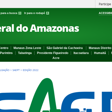
Participe
r para a busca
3
Ir para o rodapé
4
ACESSIBI
eral do Amazonas
entro
Manaus Zona Leste
São Gabriel da Cachoeira
Manaus Distrito 
Parintins
Tabatinga
Presidente Figueiredo
Itacoatiara
Humaitá
Acre
ULGAÇÃO
>
SAEPT
>
EDIÇÃO 2022