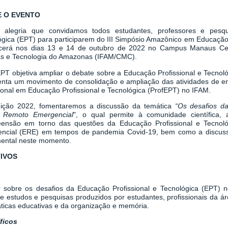
 O EVENTO
alegria que convidamos todos estudantes, professores e pesqu
ógica (EPT) para participarem do III Simpósio Amazônico em Educação
cerá nos dias 13 e 14 de outubro de 2022 no Campus Manaus Cent
as e Tecnologia do Amazonas (IFAM/CMC).
T objetiva ampliar o debate sobre a Educação Profissional e Tecno
enta um movimento de consolidação e ampliação das atividades de e
ional em Educação Profissional e Tecnológica (ProfEPT) no IFAM.
ção 2022, fomentaremos a discussão da temática
“Os desafios da
 Remoto Emergencial
", o qual permite à comunidade científica
ensão em torno das questões da Educação Profissional e Tecnol
ncial (ERE) em tempos de pandemia Covid-19, bem como a discussã
ental neste momento.
IVOS
ir sobre os desafios da Educação Profissional e Tecnológica (EPT)
 de estudos e pesquisas produzidos por estudantes, profissionais da á
áticas educativas e da organização e memória.
ficos