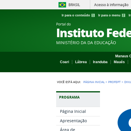
BRASIL
Acesso à informação
Ir para o conteúdo
1
Ir para o menu
2
I
Portal do
Instituto Fed
MINISTÉRIO DA DA EDUCAÇÃO
Manaus C
Coari
Lábrea
Iranduba
Maués
VOCÊ ESTÁ AQUI:
PÁGINA INICIAL
>
PROFEPT
>
DIV
PROGRAMA
Página Inicial
Apresentação
Área de