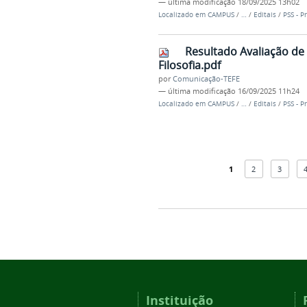
—
última modificação
18/09/2025 13h02
Localizado em
CAMPUS
/
…
/
Editais
/
PSS - P
Resultado Avaliação de
Filosofia.pdf
por
Comunicação-TEFE
—
última modificação
16/09/2025 11h24
Localizado em
CAMPUS
/
…
/
Editais
/
PSS - P
1
2
3
Instituição