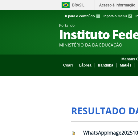
BRASIL
Acesso à informação
Ir para o conteúdo
1
Ir para o menu
2
I
Portal do
Instituto Fed
MINISTÉRIO DA DA EDUCAÇÃO
Manaus C
Coari
Lábrea
Iranduba
Maués
RESULTADO D
WhatsAppImage2025101