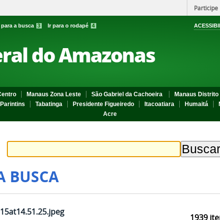
Participe
r para a busca
3
Ir para o rodapé
4
ACESSIBI
eral do Amazonas
entro
Manaus Zona Leste
São Gabriel da Cachoeira
Manaus Distrito 
Parintins
Tabatinga
Presidente Figueiredo
Itacoatiara
Humaitá
Acre
A BUSCA
5at14.51.25.jpeg
1939
ite