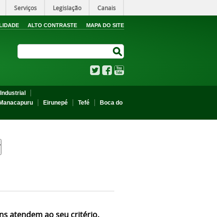
Serviços
Legislação
Canais
LIDADE
ALTO CONTRASTE
MAPA DO SITE
Search Site
Search Site
Twitter
Facebook
YouTube
Industrial
Manacapuru
Eirunepé
Tefé
Boca do
ns atendem ao seu critério.