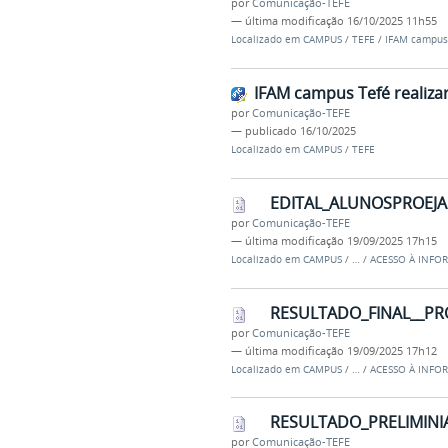
por
Comunicação-TEFE
—
última modificação
16/10/2025 11h55
Localizado em
CAMPUS
/
TEFE
/
IFAM campus 
IFAM campus Tefé realiza
por
Comunicação-TEFE
—
publicado
16/10/2025
Localizado em
CAMPUS
/
TEFE
EDITAL_ALUNOSPROEJAF
por
Comunicação-TEFE
—
última modificação
19/09/2025 17h15
Localizado em
CAMPUS
/
…
/
ACESSO À INFO
RESULTADO_FINAL__PR
por
Comunicação-TEFE
—
última modificação
19/09/2025 17h12
Localizado em
CAMPUS
/
…
/
ACESSO À INFO
RESULTADO_PRELIMINI
por
Comunicação-TEFE