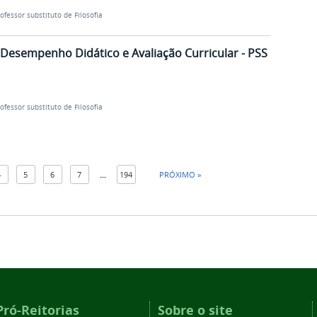
rofessor substituto de Filosofia
 Desempenho Didático e Avaliação Curricular - PSS
rofessor substituto de Filosofia
4
5
6
7
...
194
PRÓXIMO »
Pró-Reitorias
Sobre o site