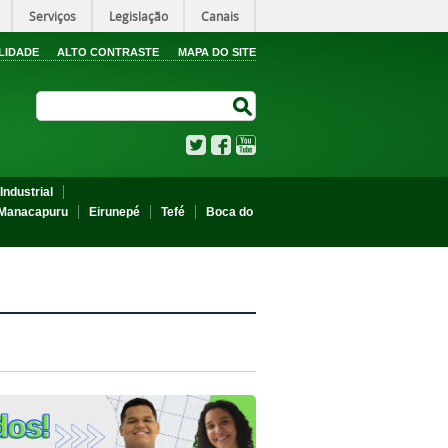
Serviços
Legislação
Canais
LIDADE
ALTO CONTRASTE
MAPA DO SITE
Search Site
Search Site
Twitter
Facebook
YouTube
Industrial
Manacapuru
Eirunepé
Tefé
Boca do