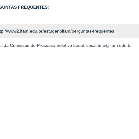
GUNTAS FREQUENTES:
______________________________________
ttp://www2.ifam.edu.br/estudenoifam/perguntas-frequentes
il da Comissão do Processo Seletivo Local: cpsai.tefe@ifam.edu.br