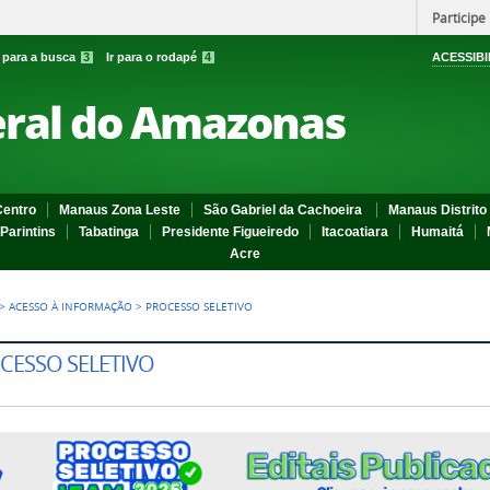
Participe
r para a busca
3
Ir para o rodapé
4
ACESSIBI
eral do Amazonas
entro
Manaus Zona Leste
São Gabriel da Cachoeira
Manaus Distrito 
Parintins
Tabatinga
Presidente Figueiredo
Itacoatiara
Humaitá
Acre
>
ACESSO À INFORMAÇÃO
>
PROCESSO SELETIVO
CESSO SELETIVO