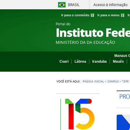
BRASIL
Acesso à informação
Ir para o conteúdo
1
Ir para o menu
2
I
Portal do
Instituto Fed
MINISTÉRIO DA DA EDUCAÇÃO
Manaus C
Coari
Lábrea
Iranduba
Maués
VOCÊ ESTÁ AQUI:
PÁGINA INICIAL
>
CAMPUS
>
TEFE
PRO