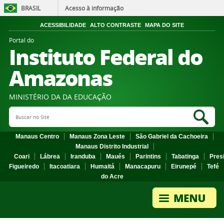
BRASIL
Acesso à informação
ACESSIBILIDADE
ALTO CONTRASTE
MAPA DO SITE
Portal do
Instituto Federal do
Amazonas
MINISTÉRIO DA DA EDUCAÇÃO
Search Site
Sea
Manaus Centro
Manaus Zona Leste
São Gabriel da Cachoeira
Manaus Distrito Industrial
Coari
Lábrea
Iranduba
Maués
Parintins
Tabatinga
Pres
Figueiredo
Itacoatiara
Humaitá
Manacapuru
Eirunepé
Tefé
do Acre