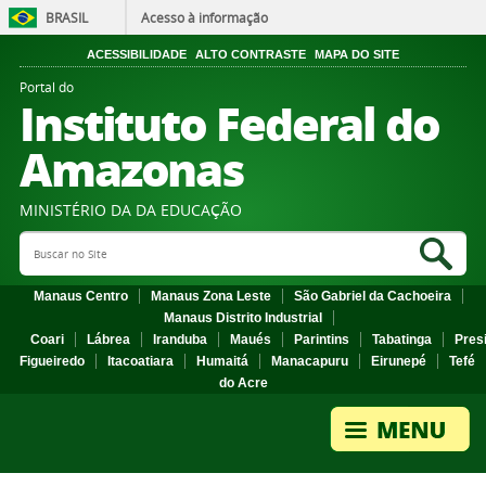
BRASIL
Acesso à informação
ACESSIBILIDADE
ALTO CONTRASTE
MAPA DO SITE
Portal do
Instituto Federal do
Amazonas
MINISTÉRIO DA DA EDUCAÇÃO
Search Site
Sea
Manaus Centro
Manaus Zona Leste
São Gabriel da Cachoeira
Manaus Distrito Industrial
Coari
Lábrea
Iranduba
Maués
Parintins
Tabatinga
Pres
Figueiredo
Itacoatiara
Humaitá
Manacapuru
Eirunepé
Tefé
do Acre