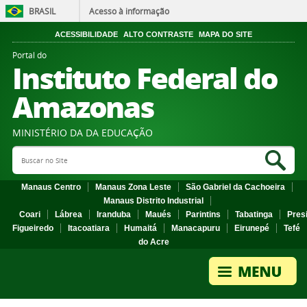
BRASIL
Acesso à informação
ACESSIBILIDADE
ALTO CONTRASTE
MAPA DO SITE
Portal do
Instituto Federal do
Amazonas
MINISTÉRIO DA DA EDUCAÇÃO
Search Site
Sea
Manaus Centro
Manaus Zona Leste
São Gabriel da Cachoeira
Manaus Distrito Industrial
Coari
Lábrea
Iranduba
Maués
Parintins
Tabatinga
Pres
Figueiredo
Itacoatiara
Humaitá
Manacapuru
Eirunepé
Tefé
do Acre