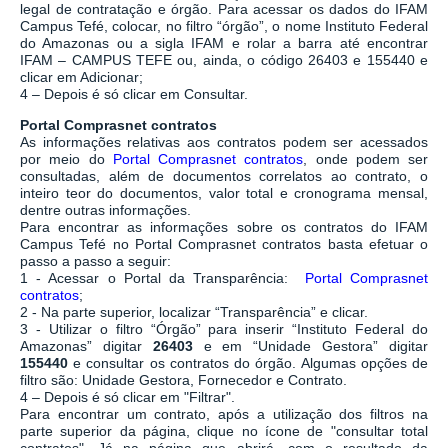
legal de contratação e órgão. Para acessar os dados do IFAM
Campus Tefé, colocar, no filtro “órgão”, o nome Instituto Federal
do Amazonas ou a sigla IFAM e rolar a barra até encontrar
IFAM – CAMPUS TEFE ou, ainda, o código 26403 e 155440 e
clicar em Adicionar;
4 – Depois é só clicar em Consultar.
Portal Comprasnet contratos
As informações relativas aos contratos podem ser acessados
por meio do
Portal Comprasnet contratos
, onde podem ser
consultadas, além de documentos correlatos ao contrato, o
inteiro teor do documentos, valor total e cronograma mensal,
dentre outras informações.
Para encontrar as informações sobre os contratos do IFAM
Campus Tefé no Portal Comprasnet contratos basta efetuar o
passo a passo a seguir:
1 - Acessar o Portal da Transparência:
Portal Comprasnet
contratos
;
2 - Na parte superior, localizar “Transparência” e clicar.
3 - Utilizar o filtro “Órgão” para inserir “Instituto Federal do
Amazonas” digitar
26403
e em “Unidade Gestora” digitar
155440
e consultar os contratos do órgão. Algumas opções de
filtro são: Unidade Gestora, Fornecedor e Contrato.
4 – Depois é só clicar em "Filtrar".
Para encontrar um contrato, após a utilização dos filtros na
parte superior da página, clique no ícone de "consultar total
contratos". Já na página que abrirá, com o resultado da