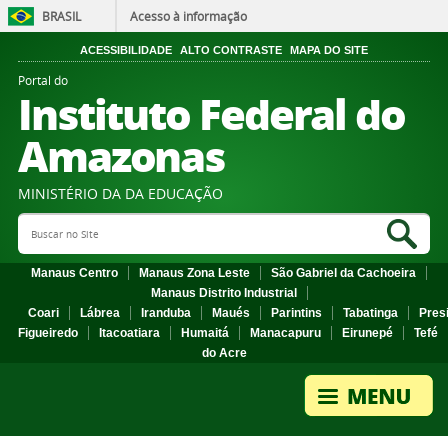
BRASIL
Acesso à informação
ACESSIBILIDADE
ALTO CONTRASTE
MAPA DO SITE
Portal do
Instituto Federal do
Amazonas
MINISTÉRIO DA DA EDUCAÇÃO
Search Site
Sea
Manaus Centro
Manaus Zona Leste
São Gabriel da Cachoeira
Manaus Distrito Industrial
Coari
Lábrea
Iranduba
Maués
Parintins
Tabatinga
Pres
Figueiredo
Itacoatiara
Humaitá
Manacapuru
Eirunepé
Tefé
do Acre