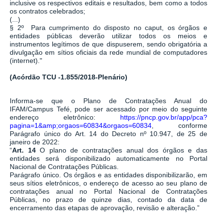
inclusive os respectivos editais e resultados, bem como a todos
os contratos celebrados;
(...)
§ 2º Para cumprimento do disposto no caput, os órgãos e
entidades públicas deverão utilizar todos os meios e
instrumentos legítimos de que dispuserem, sendo obrigatória a
divulgação em sítios oficiais da rede mundial de computadores
(internet)."
(Acórdão TCU -1.855/2018-Plenário)
Informa-se que o Plano de Contratações Anual do
IFAM/Campus Tefé, pode ser acessado por meio do seguinte
endereço eletrônico:
https://pncp.gov.br/app/pca?
pagina=1&amp;orgaos=60834&orgaos=60834
, conforme
Parágrafo único do Art. 14 do Decreto nº 10.947, de 25 de
janeiro de 2022:
“
Art. 14
O plano de contratações anual dos órgãos e das
entidades será disponibilizado automaticamente no Portal
Nacional de Contratações Públicas.
Parágrafo único. Os órgãos e as entidades disponibilizarão, em
seus sítios eletrônicos, o endereço de acesso ao seu plano de
contratações anual no Portal Nacional de Contratações
Públicas, no prazo de quinze dias, contado da data de
encerramento das etapas de aprovação, revisão e alteração.”