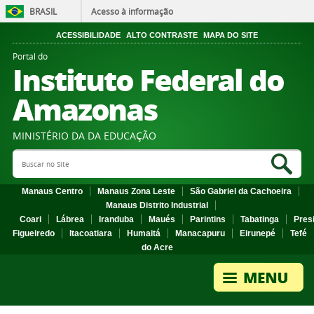
BRASIL
Acesso à informação
ACESSIBILIDADE
ALTO CONTRASTE
MAPA DO SITE
Portal do
Instituto Federal do
Amazonas
MINISTÉRIO DA DA EDUCAÇÃO
Search Site
Sea
Manaus Centro
Manaus Zona Leste
São Gabriel da Cachoeira
Manaus Distrito Industrial
Coari
Lábrea
Iranduba
Maués
Parintins
Tabatinga
Pres
Figueiredo
Itacoatiara
Humaitá
Manacapuru
Eirunepé
Tefé
do Acre