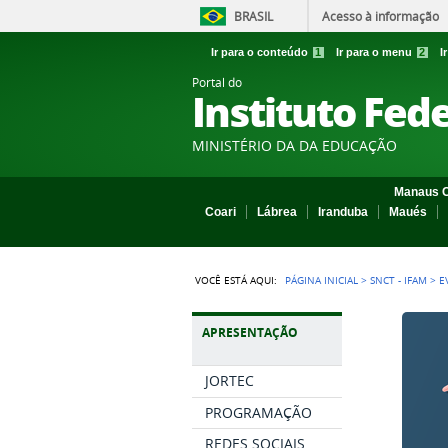
BRASIL
Acesso à informação
Ir para o conteúdo
1
Ir para o menu
2
I
Portal do
Instituto Fed
MINISTÉRIO DA DA EDUCAÇÃO
Manaus C
Coari
Lábrea
Iranduba
Maués
VOCÊ ESTÁ AQUI:
PÁGINA INICIAL
>
SNCT - IFAM
>
E
APRESENTAÇÃO
JORTEC
PROGRAMAÇÃO
REDES SOCIAIS