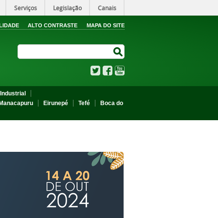
Serviços
Legislação
Canais
LIDADE
ALTO CONTRASTE
MAPA DO SITE
Search Site
Search Site
Twitter
Facebook
YouTube
Industrial
Manacapuru
Eirunepé
Tefé
Boca do