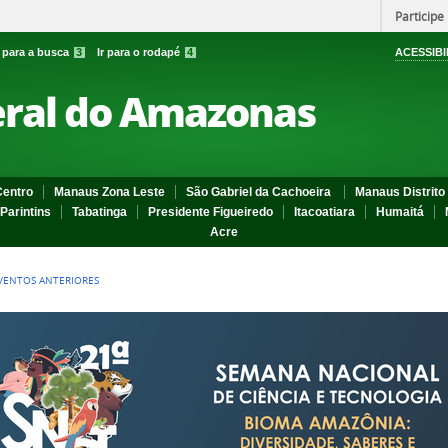
Participe
r para a busca
3
Ir para o rodapé
4
ACESSIBI
eral do Amazonas
entro
Manaus Zona Leste
São Gabriel da Cachoeira
Manaus Distrito 
Parintins
Tabatinga
Presidente Figueiredo
Itacoatiara
Humaitá
Acre
VENTOS ANTERIORES