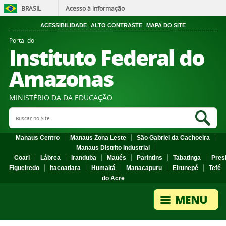
BRASIL
Acesso à informação
ACESSIBILIDADE
ALTO CONTRASTE
MAPA DO SITE
Portal do
Instituto Federal do
Amazonas
MINISTÉRIO DA DA EDUCAÇÃO
Search Site
Sea
Manaus Centro
Manaus Zona Leste
São Gabriel da Cachoeira
Manaus Distrito Industrial
Coari
Lábrea
Iranduba
Maués
Parintins
Tabatinga
Pres
Figueiredo
Itacoatiara
Humaitá
Manacapuru
Eirunepé
Tefé
do Acre