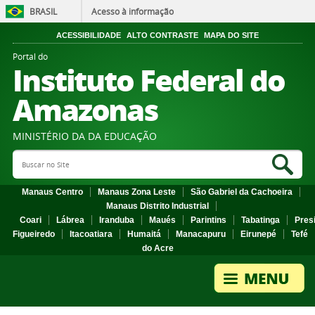
BRASIL
Acesso à informação
ACESSIBILIDADE
ALTO CONTRASTE
MAPA DO SITE
Portal do
Instituto Federal do
Amazonas
MINISTÉRIO DA DA EDUCAÇÃO
Search Site
Sea
Manaus Centro
Manaus Zona Leste
São Gabriel da Cachoeira
Manaus Distrito Industrial
Coari
Lábrea
Iranduba
Maués
Parintins
Tabatinga
Pres
Figueiredo
Itacoatiara
Humaitá
Manacapuru
Eirunepé
Tefé
do Acre