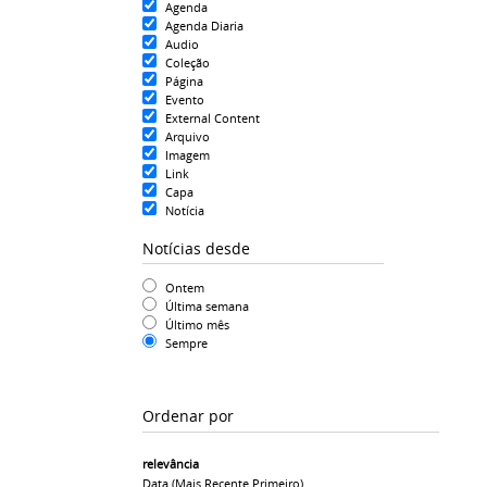
Agenda
Agenda Diaria
Audio
Coleção
Página
Evento
External Content
Arquivo
Imagem
Link
Capa
Notícia
Notícias desde
Ontem
Última semana
Último mês
Sempre
Ordenar por
relevância
Data (mais Recente Primeiro)