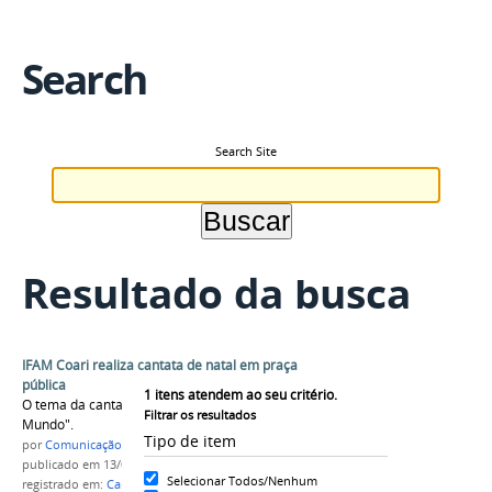
Search
Search Site
Resultado da busca
IFAM Coari realiza cantata de natal em praça
pública
1
itens atendem ao seu critério.
O tema da cantata deste ano foi: "Jesus, a Luz do
Filtrar os resultados
Mundo".
Tipo de item
por
Comunicação COARI
publicado
em 13/01/2016
Selecionar Todos/Nenhum
registrado em:
Cantata
,
Campus Coari
,
2015