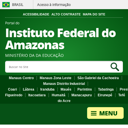
BRASIL
Acesso à informação
ACESSIBILIDADE
ALTO CONTRASTE
MAPA DO SITE
Portal do
Instituto Federal do
Amazonas
MINISTÉRIO DA DA EDUCAÇÃO
Search Site
Sea
Manaus Centro
Manaus Zona Leste
São Gabriel da Cachoeira
Manaus Distrito Industrial
Coari
Lábrea
Iranduba
Maués
Parintins
Tabatinga
Pres
Figueiredo
Itacoatiara
Humaitá
Manacapuru
Eirunepé
Tefé
do Acre