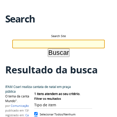
Search
Search Site
Resultado da busca
IFAM Coari realiza cantata de natal em praça
pública
1
itens atendem ao seu critério.
O tema da cantata deste ano foi: "Jesus, a Luz do
Filtrar os resultados
Mundo".
Tipo de item
por
Comunicação COARI
publicado
em 13/01/2016
Selecionar Todos/Nenhum
registrado em:
Cantata
,
Campus Coari
,
2015