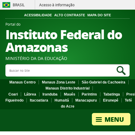
BRASIL
Acesso à informação
ACESSIBILIDADE
ALTO CONTRASTE
MAPA DO SITE
Portal do
Instituto Federal do
Amazonas
MINISTÉRIO DA DA EDUCAÇÃO
Search Site
Sea
Manaus Centro
Manaus Zona Leste
São Gabriel da Cachoeira
Manaus Distrito Industrial
Coari
Lábrea
Iranduba
Maués
Parintins
Tabatinga
Pres
Figueiredo
Itacoatiara
Humaitá
Manacapuru
Eirunepé
Tefé
do Acre