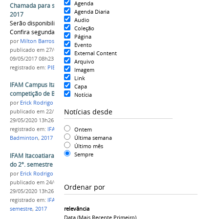
Agenda
Chamada para submissão de propostas - PIBEX
Agenda Diaria
2017
Audio
Serão disponibilizadas 80 bolsas de extensão.
Coleção
Confira segunda alteração ao edital
Página
por
Milton Barros
Evento
publicado
em 27/03/2017
—
última modificação
em
External Content
09/05/2017 08h23
Arquivo
registrado em:
PIBEX
,
2017
,
PROEX
Imagem
Link
IFAM Campus Itacoatiara é 1º. lugar em
Capa
competição de Badminton
Notícia
por
Erick Rodrigo Santos Almeida
Notícias desde
publicado
em 22/11/2017
—
última modificação
em
29/05/2020 13h26
Ontem
registrado em:
IFAM
,
Campus Itacoatiara
,
Última semana
Badminton
,
2017
Último mês
Sempre
IFAM Itacoatiara inicia as atividades acadêmicas
do 2º. semestre de 2017 nesta terça (25)
por
Erick Rodrigo Santos Almeida
publicado
em 24/07/2017
—
última modificação
em
Ordenar por
29/05/2020 13h26
registrado em:
IFAM
,
Campus Itacoatiara
,
2º
relevância
semestre
,
2017
Data (mais Recente Primeiro)