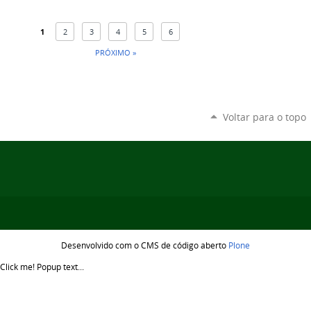
1
2
3
4
5
6
PRÓXIMO »
Voltar para o topo
Desenvolvido com o CMS de código aberto
Plone
Click me!
Popup text...