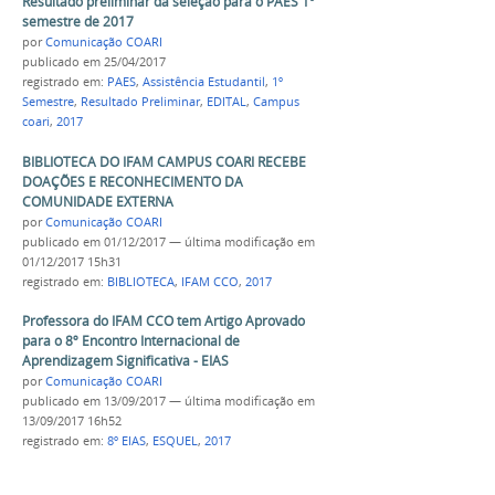
Resultado preliminar da seleção para o PAES 1º
semestre de 2017
por
Comunicação COARI
publicado
em 25/04/2017
registrado em:
PAES
,
Assistência Estudantil
,
1º
Semestre
,
Resultado Preliminar
,
EDITAL
,
Campus
coari
,
2017
BIBLIOTECA DO IFAM CAMPUS COARI RECEBE
DOAÇÕES E RECONHECIMENTO DA
COMUNIDADE EXTERNA
por
Comunicação COARI
publicado
em 01/12/2017
—
última modificação
em
01/12/2017 15h31
registrado em:
BIBLIOTECA
,
IFAM CCO
,
2017
Professora do IFAM CCO tem Artigo Aprovado
para o 8º Encontro Internacional de
Aprendizagem Significativa - EIAS
por
Comunicação COARI
publicado
em 13/09/2017
—
última modificação
em
13/09/2017 16h52
registrado em:
8º EIAS
,
ESQUEL
,
2017