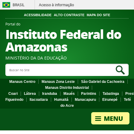
BRASIL
Acesso à informação
ACESSIBILIDADE
ALTO CONTRASTE
MAPA DO SITE
Portal do
Instituto Federal do
Amazonas
MINISTÉRIO DA DA EDUCAÇÃO
Search Site
Sea
Manaus Centro
Manaus Zona Leste
São Gabriel da Cachoeira
Manaus Distrito Industrial
Coari
Lábrea
Iranduba
Maués
Parintins
Tabatinga
Pres
Figueiredo
Itacoatiara
Humaitá
Manacapuru
Eirunepé
Tefé
do Acre