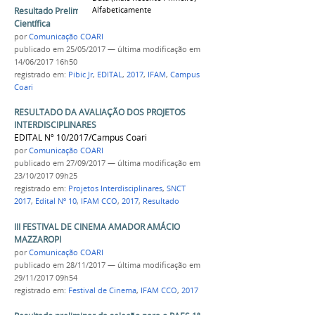
Alfabeticamente
Resultado Preliminar das Bolsas de Iniciação
Científica
por
Comunicação COARI
publicado
em 25/05/2017
—
última modificação
em
14/06/2017 16h50
registrado em:
Pibic Jr
,
EDITAL
,
2017
,
IFAM
,
Campus
Coari
RESULTADO DA AVALIAÇÃO DOS PROJETOS
INTERDISCIPLINARES
EDITAL Nº 10/2017/Campus Coari
por
Comunicação COARI
publicado
em 27/09/2017
—
última modificação
em
23/10/2017 09h25
registrado em:
Projetos Interdisciplinares
,
SNCT
2017
,
Edital Nº 10
,
IFAM CCO
,
2017
,
Resultado
III FESTIVAL DE CINEMA AMADOR AMÁCIO
MAZZAROPI
por
Comunicação COARI
publicado
em 28/11/2017
—
última modificação
em
29/11/2017 09h54
registrado em:
Festival de Cinema
,
IFAM CCO
,
2017