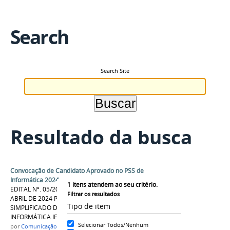
Search
Search Site
Resultado da busca
Convocação de Candidato Aprovado no PSS de
Informática 2024
1
itens atendem ao seu critério.
EDITAL Nº. 05/2024/GDG/CCO/IFAM, DE 29 DE
Filtrar os resultados
ABRIL DE 2024 PROCESSO SELETIVO
Tipo de item
SIMPLIFICADO DE PROFESSOR SUBSTITUTO DE
INFORMÁTICA IFAM CAMPUS COARI
Selecionar Todos/Nenhum
por
Comunicação COARI