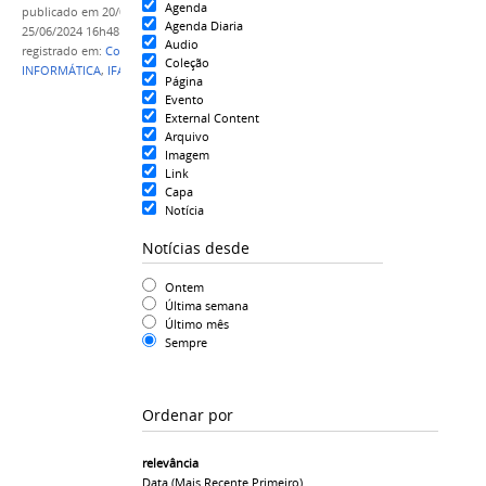
Agenda
publicado
em 20/05/2024
—
última modificação
em
Agenda Diaria
25/06/2024 16h48
Audio
registrado em:
Convocação
,
APROVADO
,
PSS
Coleção
INFORMÁTICA
,
IFAM CCO
,
2024
Página
Evento
External Content
Arquivo
Imagem
Link
Capa
Notícia
Notícias desde
Ontem
Última semana
Último mês
Sempre
Ordenar por
relevância
Data (mais Recente Primeiro)