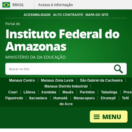
BRASIL
Acesso à informação
ACESSIBILIDADE
ALTO CONTRASTE
MAPA DO SITE
Portal do
Instituto Federal do
Amazonas
MINISTÉRIO DA DA EDUCAÇÃO
Search Site
Sea
Manaus Centro
Manaus Zona Leste
São Gabriel da Cachoeira
Manaus Distrito Industrial
Coari
Lábrea
Iranduba
Maués
Parintins
Tabatinga
Pres
Figueiredo
Itacoatiara
Humaitá
Manacapuru
Eirunepé
Tefé
do Acre