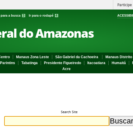
Participe
r para a busca
3
Ir para o rodapé
4
ACESSIBI
eral do Amazonas
entro
Manaus Zona Leste
São Gabriel da Cachoeira
Manaus Distrito 
Parintins
Tabatinga
Presidente Figueiredo
Itacoatiara
Humaitá
Acre
Search Site