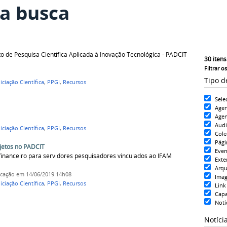
a busca
de Pesquisa Científica Aplicada à Inovação Tecnológica - PADCIT
30
itens
Filtrar o
Tipo d
iciação Científica
,
PPGI
,
Recursos
Sele
Age
Agen
Aud
iciação Científica
,
PPGI
,
Recursos
Cole
Pági
ojetos no PADCIT
Even
o financeiro para servidores pesquisadores vinculados ao IFAM
Exte
Arqu
icação
em 14/06/2019 14h08
Ima
iciação Científica
,
PPGI
,
Recursos
Link
Cap
Notí
Notíci