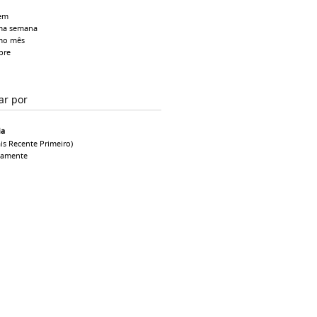
em
ma semana
mo mês
pre
ar por
ia
is Recente Primeiro)
camente