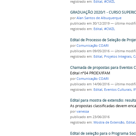
registrado em:
Edital
,
#CMZL
GRADUAÇÃO 2020/1 - CURSO SUPERI
por
Alan Santos de Albuquerque
publicado
em 30/12/2019
—
última modif
registrado em:
Edital
,
#CMZL
Edital de Processo de Seleção de Proje
por
Comunicação COARI
publicado
em 09/05/2016
—
última modif
registrado em:
Edital
,
Projetos Integrais
,
C
Chamada de propostas para Eventos Cu
Edital nº04 PROEX/IFAM
por
Comunicação COARI
publicado
em 14/06/2016
—
última modif
registrado em:
Edital
,
Eventos Culturais
,
I
Edital para mostra de extensão: result
As propostas classificadas devem enca
por
vanessa
publicado
em 23/06/2016
registrado em:
Mostra de Extensão
,
Edital
Edital de seleção para o Programa Soc