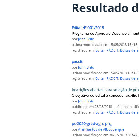
Resultado d
Edital Nº 001/2018
Programa de Apoio ao Desenvolvimento 
por
John Brito
última modificação
em 15/05/2018 15h15
registrado em:
Edital
,
PADCIT
,
Bolsas de In
padcit
por
John Brito
última modificação
em 15/05/2018 15h15
registrado em:
Edital
,
PADCIT
,
Bolsas de In
Inscrições abertas para seleção de pr
O objetivo do edital é conceder auxíli
por
John Brito
publicado
em 23/03/2018
—
última modif
registrado em:
Edital
,
PADCIT
,
Bolsas de In
ps-2020-grad-agro.png
por
Alan Santos de Albuquerque
última modificação
em 30/12/2019 08h47