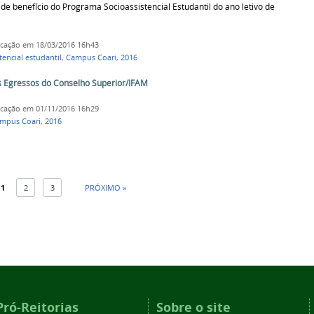
e benefício do Programa Socioassistencial Estudantil do ano letivo de
icação
em 18/03/2016 16h43
encial estudantil
,
Campus Coari
,
2016
os Egressos do Conselho Superior/IFAM
icação
em 01/11/2016 16h29
mpus Coari
,
2016
1
2
3
PRÓXIMO »
Pró-Reitorias
Sobre o site