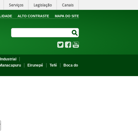
Serviços
Legislação
Canais
LIDADE
ALTO CONTRASTE
MAPA DO SITE
Search Site
Search Site
Twitter
Facebook
YouTube
Industrial
Manacapuru
Eirunepé
Tefé
Boca do