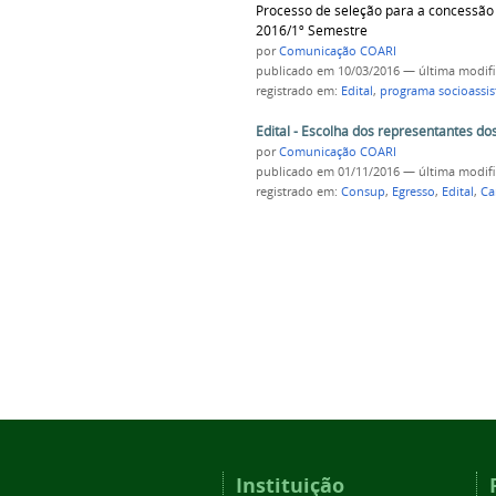
Processo de seleção para a concessão d
2016/1º Semestre
por
Comunicação COARI
publicado
em 10/03/2016
—
última modif
registrado em:
Edital
,
programa socioassist
Edital - Escolha dos representantes d
por
Comunicação COARI
publicado
em 01/11/2016
—
última modif
registrado em:
Consup
,
Egresso
,
Edital
,
Ca
Instituição