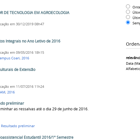
Ont
Últi
OR DE TECNOLOGIA EM AGROECOLOGIA
Últi
Sem
icação
em 30/12/2019 08h47
tos Integrais no Ano Letivo de 2016
Orden
icação
em 09/05/2016 18h15
relevânc
ampus Coari
,
2016
Data (ma
Alfabeti
lturais de Extensão
icação
em 11/07/2016 11h24
FAM
,
2016
ado preliminar
minhar as ressalvas até o dia 29 de junho de 2016.
,
Resultado preliminar
ioassistencial Estudantil 2016/1º Semestre