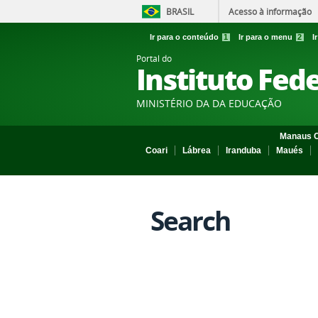
BRASIL
Acesso à informação
Ir para o conteúdo
1
Ir para o menu
2
I
Portal do
Instituto Fed
MINISTÉRIO DA DA EDUCAÇÃO
Manaus C
Coari
Lábrea
Iranduba
Maués
Search