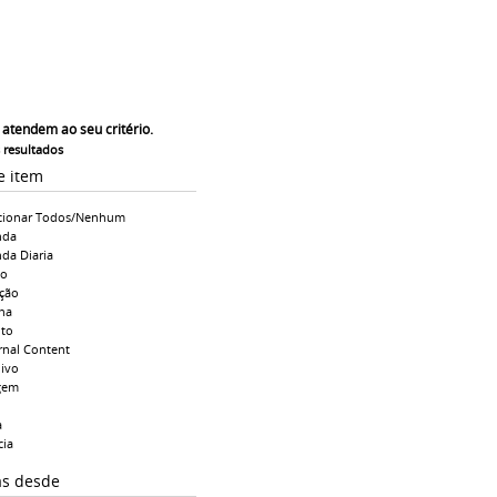
 atendem ao seu critério.
s resultados
e item
cionar Todos/Nenhum
nda
da Diaria
io
ção
na
to
rnal Content
ivo
gem
a
cia
as desde