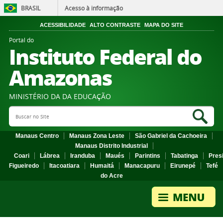
BRASIL
Acesso à informação
ACESSIBILIDADE
ALTO CONTRASTE
MAPA DO SITE
Portal do
Instituto Federal do
Amazonas
MINISTÉRIO DA DA EDUCAÇÃO
Search Site
Sea
Manaus Centro
Manaus Zona Leste
São Gabriel da Cachoeira
Manaus Distrito Industrial
Coari
Lábrea
Iranduba
Maués
Parintins
Tabatinga
Pres
Figueiredo
Itacoatiara
Humaitá
Manacapuru
Eirunepé
Tefé
do Acre