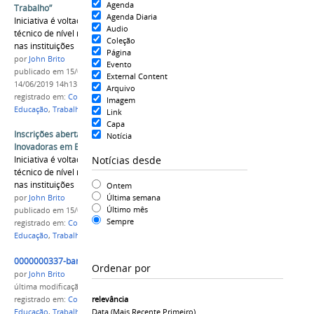
Agenda
Trabalho”
Agenda Diaria
Iniciativa é voltada a estudantes do ensino
Audio
técnico de nível médio e a professores atuantes
Coleção
nas instituições
Página
por
John Brito
Evento
publicado
em 15/03/2018
—
última modificação
em
External Content
14/06/2019 14h13
Arquivo
registrado em:
Concurso
,
Ideias Inovadoras
,
Imagem
Educação
,
Trabalho
,
CPLP
Link
Capa
Inscrições abertas para o concurso “Ideias
Notícia
Inovadoras em Educação e Trabalho”
Notícias desde
Iniciativa é voltada a estudantes do ensino
técnico de nível médio e a professores atuantes
nas instituições
Ontem
Última semana
por
John Brito
Último mês
publicado
em 15/03/2018
Sempre
registrado em:
Concurso
,
Ideias Inovadoras
,
Educação
,
Trabalho
,
CPLP
0000000337-banner_2.jpg
Ordenar por
por
John Brito
última modificação
em 15/03/2018 12h48
relevância
registrado em:
Concurso
,
Ideias Inovadoras
,
Data (mais Recente Primeiro)
Educação
,
Trabalho
,
CPLP