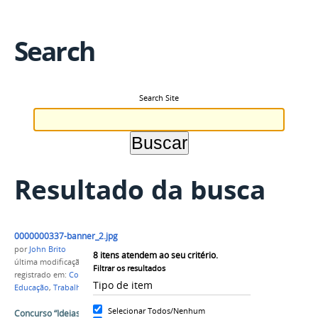
Search
Search Site
Resultado da busca
0000000337-banner_2.jpg
por
John Brito
8
itens atendem ao seu critério.
última modificação
em 15/05/2018 15h11
Filtrar os resultados
registrado em:
Concurso
,
Ideias Inovadoras
,
Tipo de item
Educação
,
Trabalho
,
CPLP
Selecionar Todos/Nenhum
Concurso “Ideias Inovadoras em Educação e