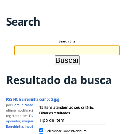
Search
Search Site
Resultado da busca
PSS FIC Barreirinha compc 2.jpg
por
Comunicação CPR
15
itens atendem ao seu critério.
última modificação
em 01/10/2021 17h19
Filtrar os resultados
registrado em:
FIC
,
beneficiamento
,
pescado
,
Tipo de item
operador
,
máquinas agrícolas
,
campus Parintins
,
Barreirinha
,
inscriçõ
Selecionar Todos/Nenhum