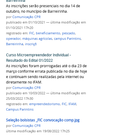
Barreirinha
As inscrições serão presenciais no dia 14 de
outubro, no muncípio de Barreirinha.
por
Comunicação CPR
publicado
em 01/10/2021
—
última modificação
em
01/10/2021 17h20
registrado em:
FIC
,
beneficiamento
,
pescado
,
operador
,
máquinas agrícolas
,
campus Parintins
,
Barreirinha
,
inscriçõ
Curso Microempreendedor Individual -
Resultado do Edital 01/2022
As inscrições foram prorrogadas até o dia 23 de
março conforme errata publicada no dia de hoje
e continuam sendo realizadas pela internet ou
diretamente no IFAM.
por
Comunicação CPR
publicado
em 10/03/2022
—
última modificação
em
25/03/2022 17h30
registrado em:
empreendedorismo
,
FIC
,
IFAM
,
Campus Parintins
Seleção bolsistas _FIC convocação comp.jpg
por
Comunicação CPR
última modificação
em 19/08/2022 17h25