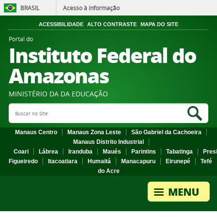
BRASIL
Acesso à informação
ACESSIBILIDADE
ALTO CONTRASTE
MAPA DO SITE
Portal do
Instituto Federal do
Amazonas
MINISTÉRIO DA DA EDUCAÇÃO
Search Site
Sea
Manaus Centro
Manaus Zona Leste
São Gabriel da Cachoeira
Manaus Distrito Industrial
Coari
Lábrea
Iranduba
Maués
Parintins
Tabatinga
Pres
Figueiredo
Itacoatiara
Humaitá
Manacapuru
Eirunepé
Tefé
do Acre