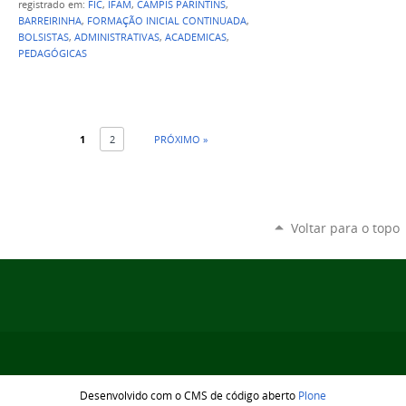
registrado em:
FIC
,
IFAM
,
CAMPIS PARINTINS
,
BARREIRINHA
,
FORMAÇÃO INICIAL CONTINUADA
,
BOLSISTAS
,
ADMINISTRATIVAS
,
ACADEMICAS
,
PEDAGÓGICAS
1
2
PRÓXIMO »
Voltar para o topo
Desenvolvido com o CMS de código aberto
Plone