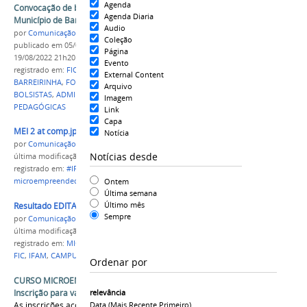
Agenda
Convocação de bolsistas para Cursos FIC -
Agenda Diaria
Município de Barreirinha
Audio
por
Comunicação CPR
Coleção
publicado
em 05/08/2022
—
última modificação
em
Página
19/08/2022 21h20
Evento
registrado em:
FIC
,
IFAM
,
CAMPIS PARINTINS
,
External Content
BARREIRINHA
,
FORMAÇÃO INICIAL CONTINUADA
,
Arquivo
BOLSISTAS
,
ADMINISTRATIVAS
,
ACADEMICAS
,
Imagem
PEDAGÓGICAS
Link
Capa
MEI 2 at comp.jpg
Notícia
por
Comunicação CPR
Notícias desde
última modificação
em 19/07/2022 15h27
registrado em:
#IFAM
,
CAMPUS PARINTINS
,
Ontem
microempreendedor
,
Vagas Remanescentes
,
FIC
Última semana
Último mês
Resultado EDITAL MEI comp.jpg
Sempre
por
Comunicação CPR
última modificação
em 28/07/2022 23h33
registrado em:
MICROEMPREENDEDOR INDIVIDUAL
,
FIC
,
IFAM
,
CAMPUS PARINTINS
Ordenar por
CURSO MICROEMPREENDEDOR INDIVIDUAL -
Inscrição para vagas remanescentes
relevância
As inscrições acontecerão de hoje até o dia 27
Data (mais Recente Primeiro)