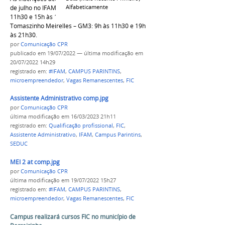
Alfabeticamente
de julho no IFAM – Campus Parintins: 9h às
11h30 e 15h às 17h30 e na Escola Estadual
Tomaszinho Meirelles – GM3: 9h às 11h30 e 19h
às 21h30.
por
Comunicação CPR
publicado
em 19/07/2022
—
última modificação
em
20/07/2022 14h29
registrado em:
#IFAM
,
CAMPUS PARINTINS
,
microempreendedor
,
Vagas Remanescentes
,
FIC
Assistente Administrativo comp.jpg
por
Comunicação CPR
última modificação
em 16/03/2023 21h11
registrado em:
Qualificação profissional
,
FIC
,
Assistente Administrativo
,
IFAM
,
Campus Parintins
,
SEDUC
MEI 2 at comp.jpg
por
Comunicação CPR
última modificação
em 19/07/2022 15h27
registrado em:
#IFAM
,
CAMPUS PARINTINS
,
microempreendedor
,
Vagas Remanescentes
,
FIC
Campus realizará cursos FIC no município de