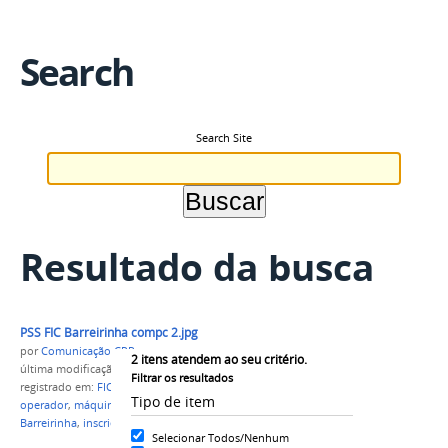
Search
Search Site
Resultado da busca
PSS FIC Barreirinha compc 2.jpg
por
Comunicação CPR
2
itens atendem ao seu critério.
última modificação
em 01/10/2021 17h19
Filtrar os resultados
registrado em:
FIC
,
beneficiamento
,
pescado
,
Tipo de item
operador
,
máquinas agrícolas
,
campus Parintins
,
Barreirinha
,
inscriçõ
Selecionar Todos/Nenhum