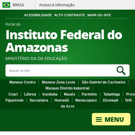
BRASIL
Acesso à informação
ACESSIBILIDADE
ALTO CONTRASTE
MAPA DO SITE
Portal do
Instituto Federal do
Amazonas
MINISTÉRIO DA DA EDUCAÇÃO
Search Site
Sea
Manaus Centro
Manaus Zona Leste
São Gabriel da Cachoeira
Manaus Distrito Industrial
Coari
Lábrea
Iranduba
Maués
Parintins
Tabatinga
Pres
Figueiredo
Itacoatiara
Humaitá
Manacapuru
Eirunepé
Tefé
do Acre