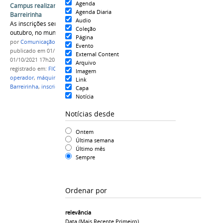
Agenda
Campus realizará cursos FIC no município de
Agenda Diaria
Barreirinha
Audio
As inscrições serão presenciais no dia 14 de
Coleção
outubro, no muncípio de Barreirinha.
Página
por
Comunicação CPR
Evento
publicado
em 01/10/2021
—
última modificação
em
External Content
01/10/2021 17h20
Arquivo
registrado em:
FIC
,
beneficiamento
,
pescado
,
Imagem
operador
,
máquinas agrícolas
,
campus Parintins
,
Link
Barreirinha
,
inscriçõ
Capa
Notícia
Notícias desde
Ontem
Última semana
Último mês
Sempre
Ordenar por
relevância
Data (mais Recente Primeiro)