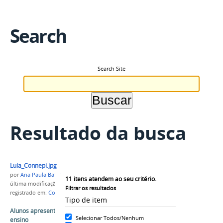
Search
Search Site
Resultado da busca
Lula_Connepi.jpg
por
Ana Paula Batista
11
itens atendem ao seu critério.
última modificação
em 01/12/2015 08h49
Filtrar os resultados
registrado em:
Connepi 2015
,
IFAC
,
Rio Branco-AC
Tipo de item
Alunos apresentam propostas para melhoria do
Selecionar Todos/Nenhum
ensino