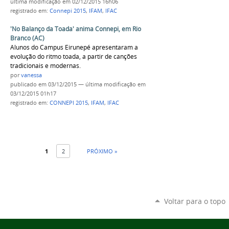
última modificação
em 02/12/2015 16h06
registrado em:
Connepi 2015
,
IFAM
,
IFAC
'No Balanço da Toada' anima Connepi, em Rio
Branco (AC)
Alunos do Campus Eirunepé apresentaram a
evolução do ritmo toada, a partir de canções
tradicionais e modernas.
por
vanessa
publicado
em 03/12/2015
—
última modificação
em
03/12/2015 01h17
registrado em:
CONNEPI 2015
,
IFAM
,
IFAC
1
2
PRÓXIMO »
Voltar para o topo