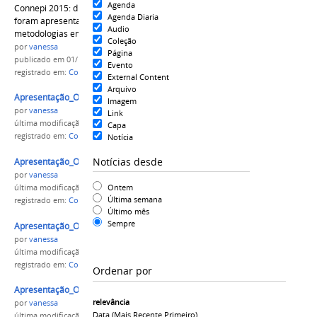
Agenda
Connepi 2015: durante esta terça-feira (1o),
Agenda Diaria
foram apresentados trabalhos sobre
Audio
metodologias em sala de aula.
Coleção
por
vanessa
Página
publicado
em 01/12/2015
Evento
registrado em:
Connepi 2015
,
IFAC
,
Rio Branco (Acre)
External Content
Arquivo
Apresentação_Oral_Connepi.jpg
Imagem
por
vanessa
Link
última modificação
em 01/12/2015 20h26
Capa
registrado em:
Connepi 2015
,
IFAC
,
Rio Branco (Acre)
Notícia
Notícias desde
Apresentação_Oral_Connepi.jpg
por
vanessa
Ontem
última modificação
em 01/12/2015 20h27
Última semana
registrado em:
Connepi 2015
,
IFAC
,
Rio Branco (Acre)
Último mês
Sempre
Apresentação_Oral_Connepi.jpg
por
vanessa
última modificação
em 01/12/2015 20h28
registrado em:
Connepi 2015
,
IFAC
,
Rio Branco (Acre)
Ordenar por
Apresentação_Oral_Connepi.jpg
relevância
por
vanessa
Data (mais Recente Primeiro)
última modificação
em 01/12/2015 20h29