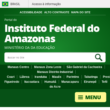
BRASIL
Acesso à informação
ACESSIBILIDADE
ALTO CONTRASTE
MAPA DO SITE
Portal do
Instituto Federal do
Amazonas
MINISTÉRIO DA DA EDUCAÇÃO
Search Site
Sea
Manaus Centro
Manaus Zona Leste
São Gabriel da Cachoeira
Manaus Distrito Industrial
Coari
Lábrea
Iranduba
Maués
Parintins
Tabatinga
Pres
Figueiredo
Itacoatiara
Humaitá
Manacapuru
Eirunepé
Tefé
do Acre