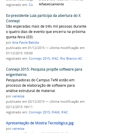
Alfabeticamente
registrado em:
Connepi 2015
,
IFAC
,
Rio Branco (Acre)
Ex-presidente Lula participa da abertura do X
Connepi
São esperadas mais de três mil pessoas durante
o quatro dias de evento que encerra na próxima
quinta-feira (03).
por
Ana Paula Batista
publicado
em 01/12/2015
—
última modificação
em
01/12/2015 10h00
registrado em:
Connepi 2015
,
IFAC
,
Rio Branco-AC
Connepi 2015: Pesquisa propõe software para
engenheiros
Pesquisadoras do Campus Tefé estão em
processo de elaboração de software para
análise estrutural de material.
por
vanessa
publicado
em 02/12/2015
—
última modificação
em
02/12/2015 16h11
registrado em:
Connepi 2015
,
IFAM
,
IFAC
Apresentação de Mostra Tecnológica.jpg
por
vanessa