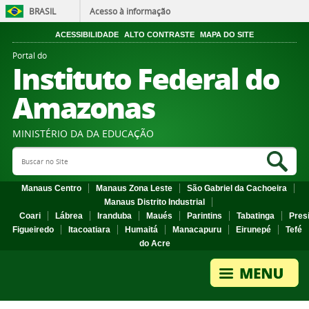
BRASIL
Acesso à informação
ACESSIBILIDADE
ALTO CONTRASTE
MAPA DO SITE
Portal do
Instituto Federal do
Amazonas
MINISTÉRIO DA DA EDUCAÇÃO
Search Site
Sea
Manaus Centro
Manaus Zona Leste
São Gabriel da Cachoeira
Manaus Distrito Industrial
Coari
Lábrea
Iranduba
Maués
Parintins
Tabatinga
Pres
Figueiredo
Itacoatiara
Humaitá
Manacapuru
Eirunepé
Tefé
do Acre