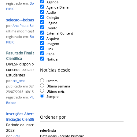
Agenda
registrado em:
Bolsas de Iniciação Científica
,
PPGI
,
Agenda Diaria
PIBIC
Audio
Coleção
selecao---bolsas-pesquisa.jpg
Página
por
Ana Paula Batista
Evento
última modificação
em 05/05/2017 14h29
External Content
registrado em:
Bolsas de Iniciação Científica
,
PPGI
,
Arquivo
PIBIC
Imagem
Link
Resultado Final de projetos de Iniciação
Capa
Científica
Notícia
DIPESP disponibiliza resultado final de edital que
Notícias desde
concede bolsas de Iniciação Científica para
Estudantes
Ontem
por
ccs_cmc
Última semana
publicado
em 08/07/2015
—
última modificação
em
Último mês
23/07/2015 16h15
Sempre
registrado em:
PIBIC
,
Resultados
,
Processo Seletivo
,
Bolsas
Inscrições Abertas para Seleção de Bolsas de
Ordenar por
Iniciação Científica PAIC 2023-2024
Período de Inscrições de17 abril a 04 de maio de
2023
relevância
Data (mais Recente Primeiro)
por
PPGI