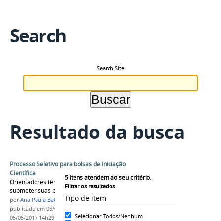
Search
Search Site
Resultado da busca
Processo Seletivo para bolsas de Iniciação
Científica
5
itens atendem ao seu critério.
Orientadores têm até o dia 02 de junho para
Filtrar os resultados
submeter suas propostas
Tipo de item
por
Ana Paula Batista
publicado
em 05/05/2017
—
última modificação
em
Selecionar Todos/Nenhum
05/05/2017 14h29