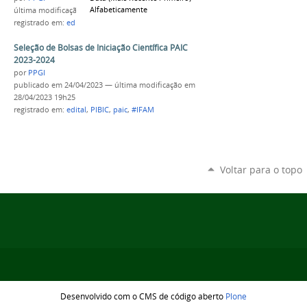
Alfabeticamente
última modificação
em 28/04/2023 19h23
registrado em:
edital
,
PIBIC
,
paic
,
#IFAM
Seleção de Bolsas de Iniciação Científica PAIC
2023-2024
por
PPGI
publicado
em 24/04/2023
—
última modificação
em
28/04/2023 19h25
registrado em:
edital
,
PIBIC
,
paic
,
#IFAM
Voltar para o topo
Desenvolvido com o CMS de código aberto
Plone