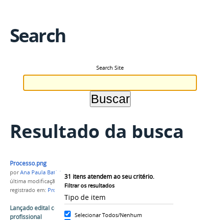
Search
Search Site
Resultado da busca
Processo.png
por
Ana Paula Batista
31
itens atendem ao seu critério.
última modificação
em 15/05/2018 15h06
Filtrar os resultados
registrado em:
ProfEPT
,
edital
Tipo de item
Lançado edital com 820 vagas para mestrado
Selecionar Todos/Nenhum
profissional