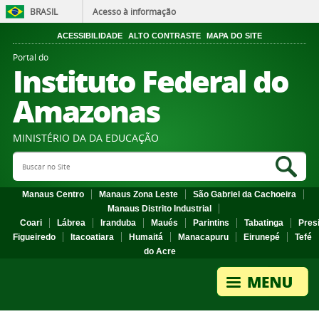
BRASIL
Acesso à informação
ACESSIBILIDADE
ALTO CONTRASTE
MAPA DO SITE
Portal do
Instituto Federal do
Amazonas
MINISTÉRIO DA DA EDUCAÇÃO
Search Site
Sea
Manaus Centro
Manaus Zona Leste
São Gabriel da Cachoeira
Manaus Distrito Industrial
Coari
Lábrea
Iranduba
Maués
Parintins
Tabatinga
Pres
Figueiredo
Itacoatiara
Humaitá
Manacapuru
Eirunepé
Tefé
do Acre