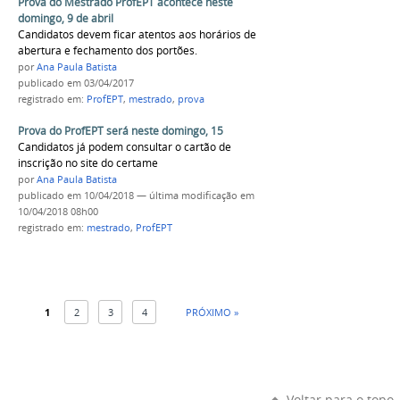
Prova do Mestrado ProfEPT acontece neste
domingo, 9 de abril
Candidatos devem ficar atentos aos horários de
abertura e fechamento dos portões.
por
Ana Paula Batista
publicado
em 03/04/2017
registrado em:
ProfEPT
,
mestrado
,
prova
Prova do ProfEPT será neste domingo, 15
Candidatos já podem consultar o cartão de
inscrição no site do certame
por
Ana Paula Batista
publicado
em 10/04/2018
—
última modificação
em
10/04/2018 08h00
registrado em:
mestrado
,
ProfEPT
1
2
3
4
PRÓXIMO »
Voltar para o topo