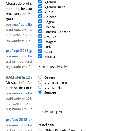
Agenda
Mestrado profissional é o primeiro ofertado em
Agenda Diaria
rede nos institutos federais, com vagas tanto
Audio
para servidores quanto para a comunidade em
Coleção
geral
Página
por
Ana Paula Batista
Evento
publicado
em 25/01/2018
—
última modificação
em
External Content
15/05/2018 15h06
Arquivo
registrado em:
ProfEPT
,
edital
Imagem
Link
prof-ept-2018.jpg
Capa
por
Ana Paula Batista
Notícia
última modificação
em 15/05/2018 15h06
Notícias desde
registrado em:
ProfEPT
,
ProfEPT 2018
,
edital
IFAM oferta 22 vagas para o ProfEPT 2018
Ontem
Mestrado é ofertado nacionalmente pela Rede
Última semana
Último mês
Federal de Educação Profissional e Tecnológica
Sempre
por
Ana Paula Batista
publicado
em 26/01/2018
—
última modificação
em
15/05/2018 15h06
registrado em:
ProfEPT
,
ProfEPT 2018
,
edital
Ordenar por
profept-2018-exame (1).jpg
relevância
por
Ana Paula Batista
Data (mais Recente Primeiro)
última modificação
em 15/05/2018 16h16