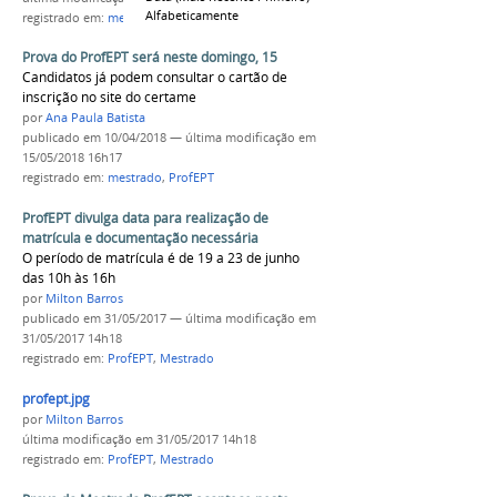
Alfabeticamente
registrado em:
mestrado
,
ProfEPT
Prova do ProfEPT será neste domingo, 15
Candidatos já podem consultar o cartão de
inscrição no site do certame
por
Ana Paula Batista
publicado
em 10/04/2018
—
última modificação
em
15/05/2018 16h17
registrado em:
mestrado
,
ProfEPT
ProfEPT divulga data para realização de
matrícula e documentação necessária
O período de matrícula é de 19 a 23 de junho
das 10h às 16h
por
Milton Barros
publicado
em 31/05/2017
—
última modificação
em
31/05/2017 14h18
registrado em:
ProfEPT
,
Mestrado
profept.jpg
por
Milton Barros
última modificação
em 31/05/2017 14h18
registrado em:
ProfEPT
,
Mestrado