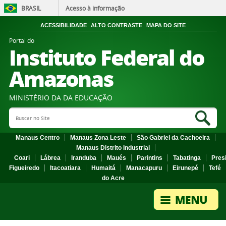
BRASIL
Acesso à informação
ACESSIBILIDADE
ALTO CONTRASTE
MAPA DO SITE
Portal do
Instituto Federal do
Amazonas
MINISTÉRIO DA DA EDUCAÇÃO
Search Site
Sea
Manaus Centro
Manaus Zona Leste
São Gabriel da Cachoeira
Manaus Distrito Industrial
Coari
Lábrea
Iranduba
Maués
Parintins
Tabatinga
Pres
Figueiredo
Itacoatiara
Humaitá
Manacapuru
Eirunepé
Tefé
do Acre