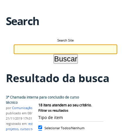
Search
Search Site
Resultado da busca
3ª Chamada interna para conclusão de curso
técnico
18
itens atendem ao seu critério.
por
Comunicação CPR
Filtrar os resultados
publicado
em 08/11/2019
—
última modificação
em
Tipo de item
21/11/2019 17h31
registrado em:
estágio
,
alunos
,
convalidação de
Selecionar Todos/Nenhum
projetos
,
cursos técnicos
,
agropecuária
,
meio