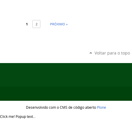
1
2
PRÓXIMO »
Voltar para o topo
Desenvolvido com o CMS de código aberto
Plone
Click me!
Popup text...