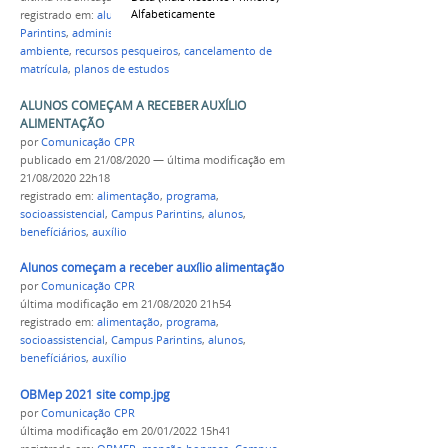
Alfabeticamente
registrado em:
alunos
,
cursos técnicos
,
Campus
Parintins
,
administração
,
informática
,
meio
ambiente
,
recursos pesqueiros
,
cancelamento de
matrícula
,
planos de estudos
ALUNOS COMEÇAM A RECEBER AUXÍLIO
ALIMENTAÇÃO
por
Comunicação CPR
publicado
em 21/08/2020
—
última modificação
em
21/08/2020 22h18
registrado em:
alimentação
,
programa
,
socioassistencial
,
Campus Parintins
,
alunos
,
benefíciários
,
auxílio
Alunos começam a receber auxílio alimentação
por
Comunicação CPR
última modificação
em 21/08/2020 21h54
registrado em:
alimentação
,
programa
,
socioassistencial
,
Campus Parintins
,
alunos
,
benefíciários
,
auxílio
OBMep 2021 site comp.jpg
por
Comunicação CPR
última modificação
em 20/01/2022 15h41