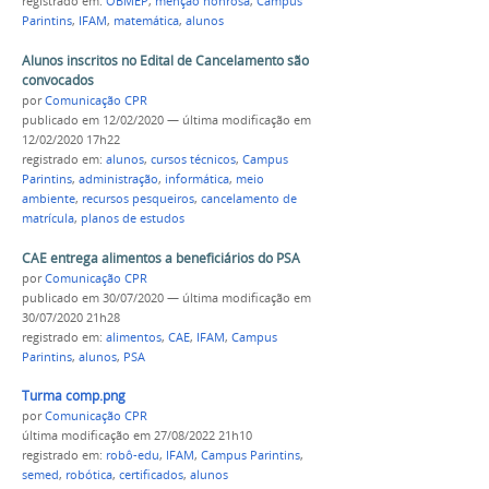
registrado em:
OBMEP
,
menção honrosa
,
Campus
Parintins
,
IFAM
,
matemática
,
alunos
Alunos inscritos no Edital de Cancelamento são
convocados
por
Comunicação CPR
publicado
em 12/02/2020
—
última modificação
em
12/02/2020 17h22
registrado em:
alunos
,
cursos técnicos
,
Campus
Parintins
,
administração
,
informática
,
meio
ambiente
,
recursos pesqueiros
,
cancelamento de
matrícula
,
planos de estudos
CAE entrega alimentos a beneficiários do PSA
por
Comunicação CPR
publicado
em 30/07/2020
—
última modificação
em
30/07/2020 21h28
registrado em:
alimentos
,
CAE
,
IFAM
,
Campus
Parintins
,
alunos
,
PSA
Turma comp.png
por
Comunicação CPR
última modificação
em 27/08/2022 21h10
registrado em:
robô-edu
,
IFAM
,
Campus Parintins
,
semed
,
robótica
,
certificados
,
alunos