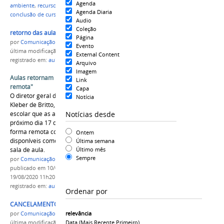
Agenda
ambiente
,
recursos pesqueiros
,
edital para estágios
,
Agenda Diaria
conclusão de curso
Audio
Coleção
retorno das aulas .jpg
Página
por
Comunicação CPR
Evento
última modificação
em 18/08/2020 22h28
External Content
registrado em:
aulas
,
remotas
,
alunos
,
sigaa
Arquivo
Imagem
Aulas retornam no dia 17 de agosto de "forma
Link
remota"
Capa
O diretor geral do IFAM Campus Parintins, prof.
Notícia
Kleber de Britto, comunica a toda comunidade
Notícias desde
escolar que as atividades de ensino retornam no
próximo dia 17 de agosto. As aulas serão de
forma remota com a utilização do recursos
Ontem
disponíveis como o SIGAA, whatsApps e google
Última semana
Último mês
sala de aula.
Sempre
por
Comunicação CPR
publicado
em 10/08/2020
—
última modificação
em
19/08/2020 11h20
registrado em:
aulas
,
remotas
,
alunos
,
sigaa
Ordenar por
CANCELAMENTO compactado.jpg
relevância
por
Comunicação CPR
Data (mais Recente Primeiro)
última modificação
em 12/02/2020 16h35