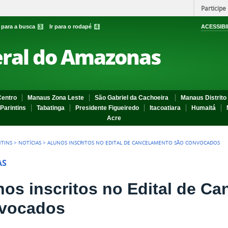
Participe
r para a busca
3
Ir para o rodapé
4
ACESSIBI
eral do Amazonas
entro
Manaus Zona Leste
São Gabriel da Cachoeira
Manaus Distrito 
Parintins
Tabatinga
Presidente Figueiredo
Itacoatiara
Humaitá
Acre
NTINS
>
NOTÍCIAS
>
ALUNOS INSCRITOS NO EDITAL DE CANCELAMENTO SÃO CONVOCADOS
AS
nos inscritos no Edital de C
vocados