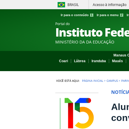
BRASIL
Acesso à informação
Ir para o conteúdo
1
Ir para o menu
2
I
Portal do
Instituto Fed
MINISTÉRIO DA DA EDUCAÇÃO
Manaus C
Coari
Lábrea
Iranduba
Maués
VOCÊ ESTÁ AQUI:
PÁGINA INICIAL
>
CAMPUS
>
PARI
NOTÍCI
Alu
con