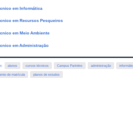
cnico em Informática
cnico em Recursos Pesqueiros
cnico em Meio Ambiente
cnico em Administração
em:
alunos
cursos técnicos
Campus Parintins
administração
informáti
ento de matrícula
planos de estudos