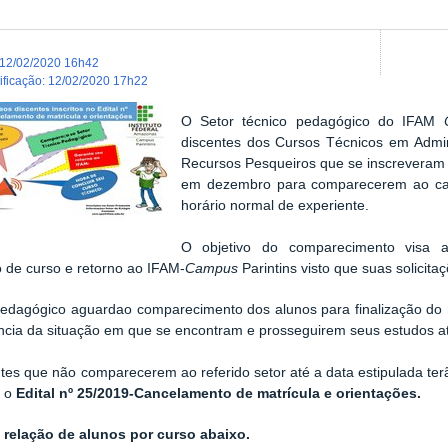
12/02/2020 16h42
dificação
:
12/02/2020 17h22
O Setor técnico pedagógico do IFAM
discentes dos Cursos Técnicos em Admin
Recursos Pesqueiros que se inscreveram 
em dezembro para comparecerem ao c
horário normal de experiente.
O objetivo do comparecimento visa a 
 de curso e retorno ao IFAM-
Campus
Parintins visto que suas solicita
pedagógico aguardao comparecimento dos alunos para finalização do
ncia da situação em que se encontram e prosseguirem seus estudos at
tes que não comparecerem ao referido setor até a data estipulada te
a o
Edital nº 25/2019-Cancelamento de matrícula e orientações.
a relação de alunos por curso abaixo.