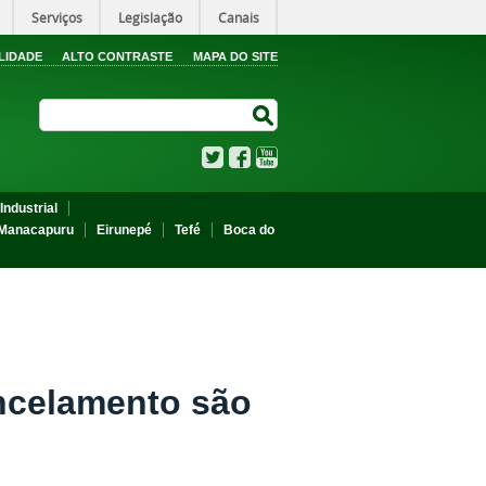
Serviços
Legislação
Canais
LIDADE
ALTO CONTRASTE
MAPA DO SITE
Search Site
Search Site
Twitter
Facebook
YouTube
Industrial
Manacapuru
Eirunepé
Tefé
Boca do
ancelamento são