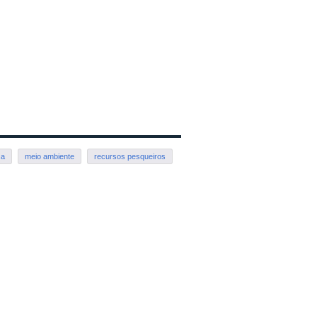
ca
meio ambiente
recursos pesqueiros