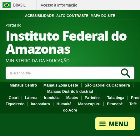
BRASIL
Acesso à informação
ACESSIBILIDADE
ALTO CONTRASTE
MAPA DO SITE
Portal do
Instituto Federal do
Amazonas
MINISTÉRIO DA DA EDUCAÇÃO
Search Site
Sea
Manaus Centro
Manaus Zona Leste
São Gabriel da Cachoeira
Manaus Distrito Industrial
Coari
Lábrea
Iranduba
Maués
Parintins
Tabatinga
Pres
Figueiredo
Itacoatiara
Humaitá
Manacapuru
Eirunepé
Tefé
do Acre