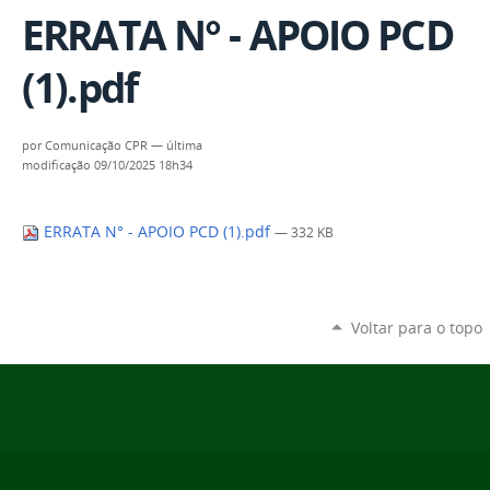
ERRATA N° - APOIO PCD
(1).pdf
por
Comunicação CPR
—
última
modificação
09/10/2025 18h34
ERRATA N° - APOIO PCD (1).pdf
— 332 KB
Voltar para o topo