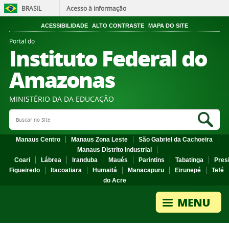
BRASIL
Acesso à informação
ACESSIBILIDADE
ALTO CONTRASTE
MAPA DO SITE
Portal do
Instituto Federal do
Amazonas
MINISTÉRIO DA DA EDUCAÇÃO
Search Site
Sea
Manaus Centro
Manaus Zona Leste
São Gabriel da Cachoeira
Manaus Distrito Industrial
Coari
Lábrea
Iranduba
Maués
Parintins
Tabatinga
Pres
Figueiredo
Itacoatiara
Humaitá
Manacapuru
Eirunepé
Tefé
do Acre