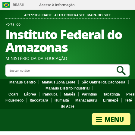
BRASIL
Acesso à informação
ACESSIBILIDADE
ALTO CONTRASTE
MAPA DO SITE
Portal do
Instituto Federal do
Amazonas
MINISTÉRIO DA DA EDUCAÇÃO
Search Site
Sea
Manaus Centro
Manaus Zona Leste
São Gabriel da Cachoeira
Manaus Distrito Industrial
Coari
Lábrea
Iranduba
Maués
Parintins
Tabatinga
Pres
Figueiredo
Itacoatiara
Humaitá
Manacapuru
Eirunepé
Tefé
do Acre