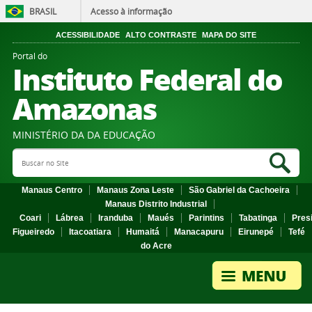
BRASIL
Acesso à informação
ACESSIBILIDADE
ALTO CONTRASTE
MAPA DO SITE
Portal do
Instituto Federal do
Amazonas
MINISTÉRIO DA DA EDUCAÇÃO
Search Site
Sea
Manaus Centro
Manaus Zona Leste
São Gabriel da Cachoeira
Manaus Distrito Industrial
Coari
Lábrea
Iranduba
Maués
Parintins
Tabatinga
Pres
Figueiredo
Itacoatiara
Humaitá
Manacapuru
Eirunepé
Tefé
do Acre