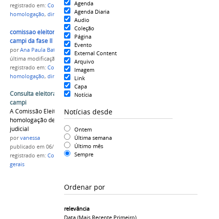
Agenda
registrado em:
Comissão eleitoral central
,
eleição
,
Agenda Diaria
homologação
,
diretores-gerais
Audio
Coleção
comissao eleitoral central para diretores de
Página
campi da fase II
Evento
por
Ana Paula Batista
External Content
última modificação
em 14/08/2015 13h48
Arquivo
registrado em:
Comissão eleitoral central
,
eleição
,
Imagem
homologação
,
diretores-gerais
Link
Capa
Consulta eleitoral 2015: diretores gerais de
Notícia
campi
Notícias desde
A Comissão Eleitoral Central divulga
homologação de candidatura por decisão
judicial
Ontem
Última semana
por
vanessa
Último mês
publicado
em 06/10/2015
Sempre
registrado em:
Consulta eleitoral 2015
,
diretores-
gerais
Ordenar por
relevância
Data (mais Recente Primeiro)