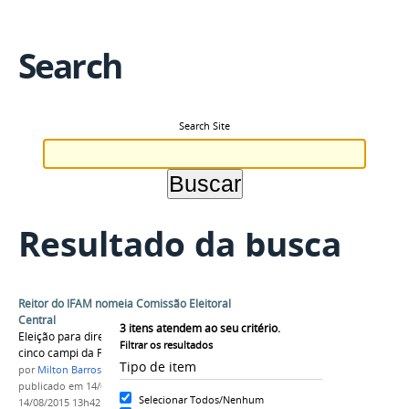
Search
Search Site
Resultado da busca
Reitor do IFAM nomeia Comissão Eleitoral
Central
3
itens atendem ao seu critério.
Eleição para diretores-gerais acontecerá em
Filtrar os resultados
cinco campi da Fase II
Tipo de item
por
Milton Barros
publicado
em 14/08/2015
—
última modificação
em
Selecionar Todos/Nenhum
14/08/2015 13h42