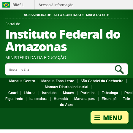
BRASIL
Acesso à informação
ACESSIBILIDADE
ALTO CONTRASTE
MAPA DO SITE
Portal do
Instituto Federal do
Amazonas
MINISTÉRIO DA DA EDUCAÇÃO
Search Site
Sea
Manaus Centro
Manaus Zona Leste
São Gabriel da Cachoeira
Manaus Distrito Industrial
Coari
Lábrea
Iranduba
Maués
Parintins
Tabatinga
Pres
Figueiredo
Itacoatiara
Humaitá
Manacapuru
Eirunepé
Tefé
do Acre