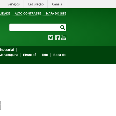
Serviços
Legislação
Canais
LIDADE
ALTO CONTRASTE
MAPA DO SITE
Search Site
Search Site
Twitter
Facebook
YouTube
Industrial
Manacapuru
Eirunepé
Tefé
Boca do