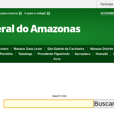
Participe
r para a busca
3
Ir para o rodapé
4
ACESSIBI
eral do Amazonas
entro
Manaus Zona Leste
São Gabriel da Cachoeira
Manaus Distrito 
Parintins
Tabatinga
Presidente Figueiredo
Itacoatiara
Humaitá
Acre
Search Site