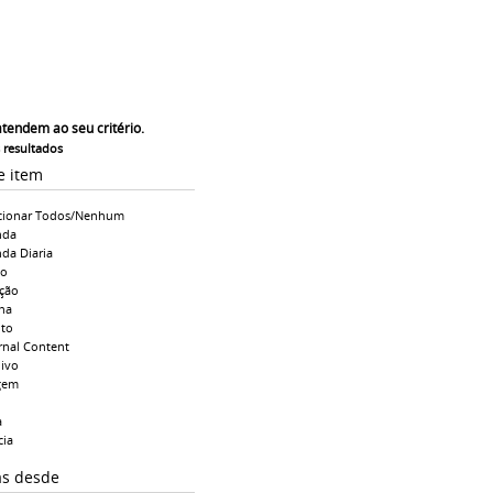
atendem ao seu critério.
s resultados
e item
cionar Todos/Nenhum
nda
da Diaria
io
ção
na
to
rnal Content
ivo
gem
a
cia
as desde