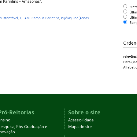
m Parintins – Amazonas”.
Ont
Últi
Últi
sustentável
,
I
,
FAM
,
Campus Parintins
,
bijóias
,
indígenas
Sem
Orden
relevânc
Data (ma
Alfabeti
Pró-Reitorias
Sobre o site
Ensino
Acessibilidade
Pesquisa, Pós-Graduação e
Mapa do site
Inovação