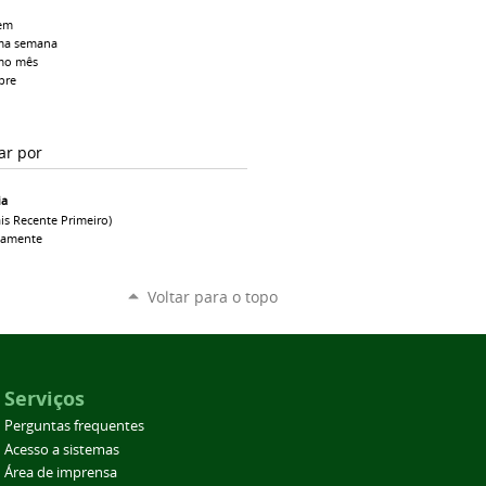
em
ma semana
mo mês
pre
ar por
ia
is Recente Primeiro)
camente
Voltar para o topo
Serviços
Perguntas frequentes
Acesso a sistemas
Área de imprensa