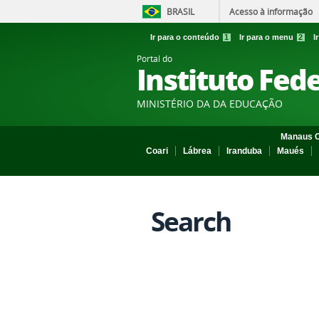
BRASIL
Acesso à informação
Ir para o conteúdo
1
Ir para o menu
2
I
Portal do
Instituto Fed
MINISTÉRIO DA DA EDUCAÇÃO
Manaus C
Coari
Lábrea
Iranduba
Maués
Search