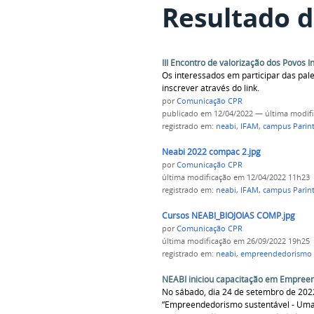
Resultado d
III Encontro de valorização dos Povos I
Os interessados em participar das pal
inscrever através do link.
por
Comunicação CPR
publicado
em 12/04/2022
—
última modif
registrado em:
neabi
,
IFAM
,
campus Parint
Neabi 2022 compac 2.jpg
por
Comunicação CPR
última modificação
em 12/04/2022 11h23
registrado em:
neabi
,
IFAM
,
campus Parint
Cursos NEABI_BIOJOIAS COMP.jpg
por
Comunicação CPR
última modificação
em 26/09/2022 19h25
registrado em:
neabi
,
empreendedorismo 
NEABI iniciou capacitação em Empree
No sábado, dia 24 de setembro de 2022, 
“Empreendedorismo sustentável - Uma 