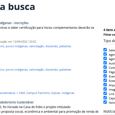
a busca
ndígenas - inscrições
estras e obter certificação para horas complementares deverão se
4
itens 
Filtrar o
Tipo d
icação
em 12/04/2022 12h52
ins
,
povos indígenas
,
valorização
,
discentes
,
palestras
Sele
Age
Agen
Aud
Cole
ins
,
povos indígenas
,
valorização
,
discentes
,
palestras
Pági
Even
Exte
Arqu
Ima
sustentável
,
I
,
FAM
,
Campus Parintins
,
bijóias
,
indígenas
Link
Cap
ndedorismo Sustentável
Notí
foi iniciado na Casa do Índio o projeto intitulado:
Notíci
proposta social, econômica e ambiental para promoção de renda de