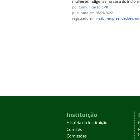
mulheres indígenas na casa do índio e
por
Comunicação CPR
publicado
em 26/09/2022
registrado em:
neabi
,
empreendedorismo 
Instituição
História da Instituição
Comitês
Comissões