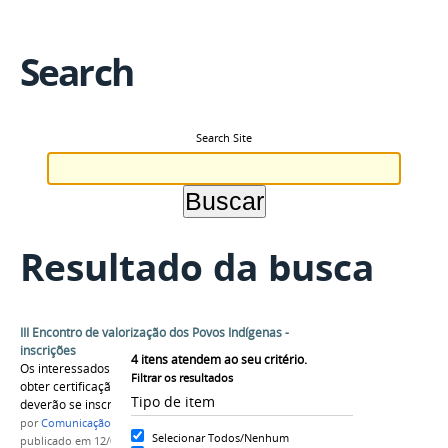
Search
Search Site
Resultado da busca
III Encontro de valorização dos Povos Indígenas -
inscrições
4
itens atendem ao seu critério.
Os interessados em participar das palestras e
Filtrar os resultados
obter certificação para horas complementares
Tipo de item
deverão se inscrever através do link.
por
Comunicação CPR
Selecionar Todos/Nenhum
publicado
em 12/04/2022
—
última modificação
em