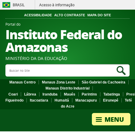
BRASIL
Acesso à informação
ACESSIBILIDADE
ALTO CONTRASTE
MAPA DO SITE
Portal do
Instituto Federal do
Amazonas
MINISTÉRIO DA DA EDUCAÇÃO
Search Site
Sea
Manaus Centro
Manaus Zona Leste
São Gabriel da Cachoeira
Manaus Distrito Industrial
Coari
Lábrea
Iranduba
Maués
Parintins
Tabatinga
Pres
Figueiredo
Itacoatiara
Humaitá
Manacapuru
Eirunepé
Tefé
do Acre