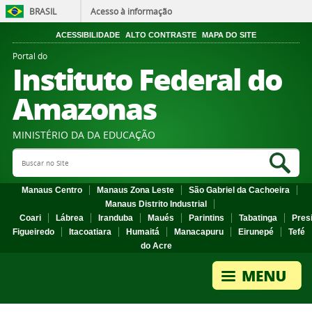
BRASIL
Acesso à informação
ACESSIBILIDADE
ALTO CONTRASTE
MAPA DO SITE
Portal do
Instituto Federal do
Amazonas
MINISTÉRIO DA DA EDUCAÇÃO
Search Site
Sea
Manaus Centro
Manaus Zona Leste
São Gabriel da Cachoeira
Manaus Distrito Industrial
Coari
Lábrea
Iranduba
Maués
Parintins
Tabatinga
Pres
Figueiredo
Itacoatiara
Humaitá
Manacapuru
Eirunepé
Tefé
do Acre