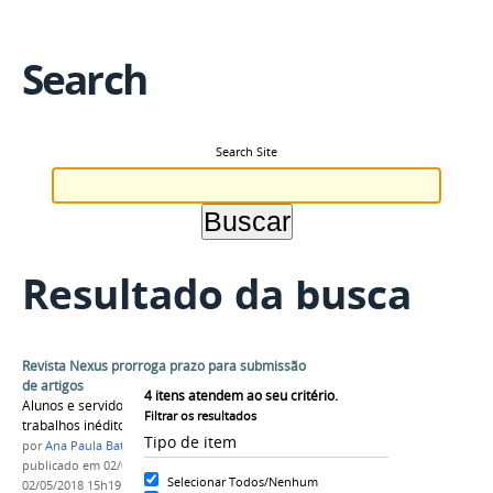
Search
Search Site
Resultado da busca
Revista Nexus prorroga prazo para submissão
de artigos
4
itens atendem ao seu critério.
Alunos e servidores podem participar com
Filtrar os resultados
trabalhos inéditos
Tipo de item
por
Ana Paula Batista
publicado
em 02/05/2018
—
última modificação
em
Selecionar Todos/Nenhum
02/05/2018 15h19