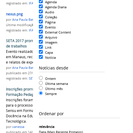
Agenda
registrado em:
IFAM
,
PROEX
,
Nexus
,
prorrogação
Agenda Diaria
Audio
nexus.png
Coleção
por
Ana Paula Batista
Página
última modificação
em 02/05/2018 15h19
Evento
registrado em:
IFAM
,
PROEX
,
Nexus
,
prorrogação
External Content
Arquivo
SETA 2017 prorroga inscrições para submissão
Imagem
de trabalhos
Link
Evento realizado nos dias 28 e 29 de setembro,
Capa
em Manaus, recebe trabalhos (artigos completo
Notícia
e relatos de experiências) até 14 de julho
Notícias desde
por
Ana Paula Batista
publicado
em 27/06/2017
Ontem
registrado em:
SETA 2017
,
mestrado
,
prorrogação
Última semana
Último mês
Inscrições prorrogadas para Pós-Graduação em
Sempre
Formação Pedagógica
Inscrições foram prorrogadas até 28 de março
para o processo seletivo da pós-graduação Lato
Sensu em Formação Pedagógica para a
Ordenar por
Docência na Educação Profissional e
Tecnológica.
relevância
por
vanessa
Data (mais Recente Primeiro)
publicado
em 14/03/2016
—
última modificação
em